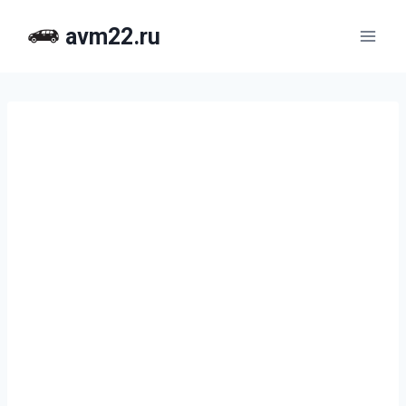
Перейти
avm22.ru
к
содержимому