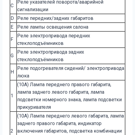
Реле указателей поворота/аварийной
C
сигнализации
D
Реле передних/задних габаритов
E
Реле лампы освещения салона
Реле электропривода передних
F
стеклоподъёмников
Реле электропривода задних
G
стеклоподъёмников
Реле подогревателя сидений/ электропривода
H
люка
(10A) Лампа переднего правого габарита,
лампа заднего левого габарита, лампа
1
подсветки номерного знака, лампа подсветки
прикуривателя
(10A) Лампа переднего левого габарита, лампа
заднего правого габарита, индикатор
2
включения габаритов, подсветка комбинации