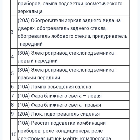
приборов, лампа подсветки косметического
зеркальца
(20A) Обогреватели зеркал заднего вида на
дверях, обогреватель заднего стекла,
3
обогреватель лобового стекла, прикуриватель
-передний
(30A) Электропривод стеклоподъёмника-
4
левый передний
(30A) Электропривод стеклоподъёмника-
5
правый передний
6
(10A) Лампа освещения салона
7
(10A) Фара ближнего света — левая
8
(10A) Фара ближнего света -правая
9
(20A) Люк, подогреватель сиденья
(10A) Реостат подсветки комбинации
приборов, реле кондиционера, реле
10
электромагнитной муфты компрессора