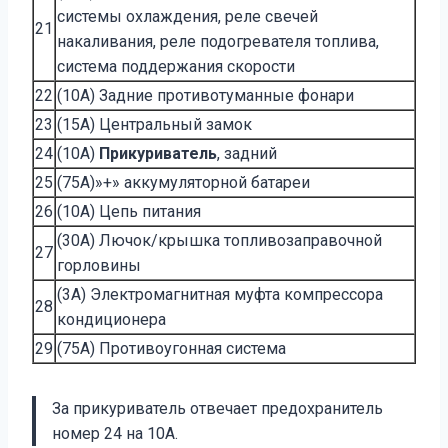
системы охлаждения, реле свечей
21
накаливания, реле подогревателя топлива,
система поддержания скорости
22
(10A) Задние противотуманные фонари
23
(15A) Центральный замок
24
(10A)
Прикуриватель
, задний
25
(75A)»+» аккумуляторной батареи
26
(10A) Цепь питания
(30A) Лючок/крышка топливозаправочной
27
горловины
(3A) Электромагнитная муфта компрессора
28
кондиционера
29
(75A) Противоугонная система
За прикуриватель отвечает предохранитель
номер 24 на 10А.