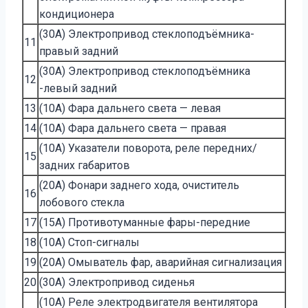
кондиционера
(30A) Электропривод стеклоподъёмника-
11
правый задний
(30A) Электропривод стеклоподъёмника
12
-левый задний
13
(10A) Фара дальнего света — левая
14
(10A) Фара дальнего света — правая
(10A) Указатели поворота, реле передних/
15
задних габаритов
(20A) Фонари заднего хода, очиститель
16
лобового стекла
17
(15A) Противотуманные фары-передние
18
(10A) Стоп-сигналы
19
(20A) Омыватель фар, аварийная сигнализация
20
(30A) Электропривод сиденья
(10A) Реле электродвигателя вентилятора