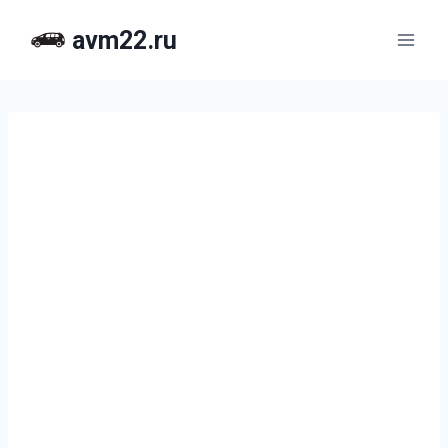
Перейти
avm22.ru
к
содержимому