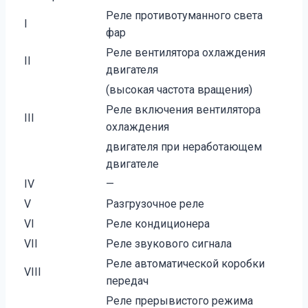
Реле противотуманного света
I
фар
Реле вентилятора охлаждения
II
двигателя
(высокая частота вращения)
Реле включения вентилятора
III
охлаждения
двигателя при неработающем
двигателе
IV
—
V
Разгрузочное реле
VI
Реле кондиционера
VII
Реле звукового сигнала
Реле автоматической коробки
VIII
передач
Реле прерывистого режима