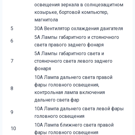
освещения зеркала в солнцезащитном
ко­зырьке, бортовой компьютер,
магнитола
5
30А Вентилятор охлаждения двигателя
5А Лампы габаритного и стояночного
6
света пра­вого заднего фонаря
5А Лампы габаритного света и
7
стояночного све­та левого заднего
фонаря
10А Лампа дальнего света правой
фары головно­го освещения,
8
контрольная лампа включения
дальнего света фар
10А Лампа дальнего света левой фары
9
головного освещения
10А Лампа ближнего света правой
10
фары головно­го освещения