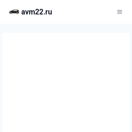
Перейти
avm22.ru
к
содержимому