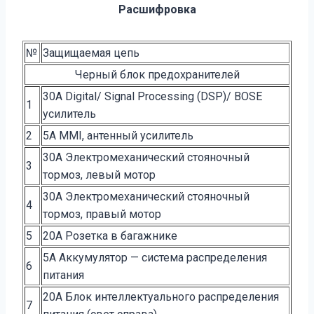
Расшифровка
№
Защищаемая цепь
Черный блок предохранителей
30A Digital/ Signal Processing (DSP)/ BOSE
1
усилитель
2
5A MMI, антенный усилитель
30A Электромеханический стояночный
3
тормоз, левый мотор
30A Электромеханический стояночный
4
тормоз, правый мотор
5
20A Розетка в багажнике
5A Аккумулятор — система распределения
6
питания
20A Блок интеллектуального распределения
7