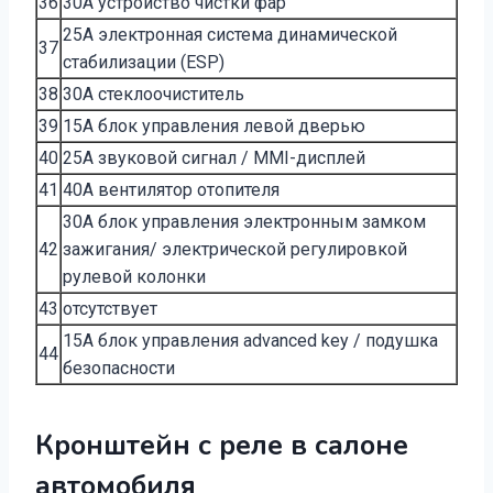
36
30A устройство чистки фар
25A электронная система динамической
37
стабилизации (ESP)
38
30A стеклоочиститель
39
15A блок управления левой дверью
40
25A звуковой сигнал / MMI-дисплей
41
40A вентилятор отопителя
30A блок управления электронным замком
42
зажигания/ электрической регулировкой
рулевой колонки
43
отсутствует
15A блок управления advanced key / подушка
44
безопасности
Кронштейн с реле в салоне
автомобиля