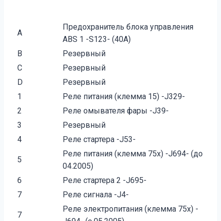
Предохранитель блока управления
A
ABS 1 -S123- (40A)
B
Резервный
C
Резервный
D
Резервный
1
Реле питания (клемма 15) -J329-
2
Реле омывателя фары -J39-
3
Резервный
4
Реле стартера -J53-
Реле питания (клемма 75x) -J694- (до
5
04.2005)
6
Реле стартера 2 -J695-
7
Реле сигнала -J4-
Реле электропитания (клемма 75x) -
7