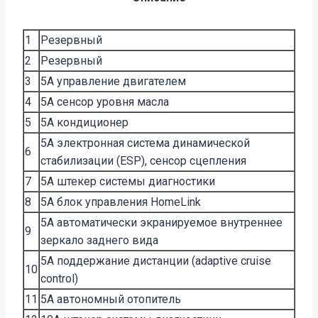
1
Резервный
2
Резервный
3
5A управление двигателем
4
5A сенсор уровня масла
5
5A кондиционер
5A электронная система динамической
6
стабилизации (ESP), сенсор сцепления
7
5A штекер системы диагностики
8
5A блок управления HomeLink
5A автоматически экранируемое внутреннее
9
зеркало заднего вида
5A поддержание дистанции (adaptive cruise
10
control)
11
5A автономный отопитель