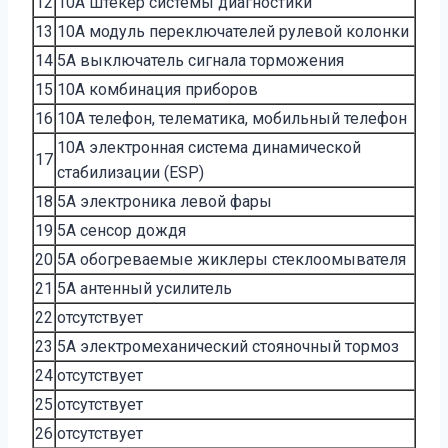
12
10A штекер системы диагностики
13
10A модуль переключателей рулевой колонки
14
5A выключатель сигнала торможения
15
10A комбинация приборов
16
10A телефон, телематика, мобильный телефон
10A электронная система динамической
17
стабилизации (ESP)
18
5A электроника левой фары
19
5A сенсор дождя
20
5A обогреваемые жиклеры стеклоомывателя
21
5A антенный усилитель
22
отсутствует
23
5A электромеханический стояночный тормоз
24
отсутствует
25
отсутствует
26
отсутствует