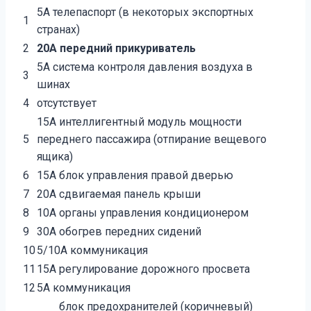
5A телепаспорт (в некоторых экспортных
1
странах)
2
20A передний прикуриватель
5A система контроля давления воздуха в
3
шинах
4
отсутствует
15A интеллигентный модуль мощности
5
переднего пассажира (отпирание вещевого
ящика)
6
15A блок управления правой дверью
7
20A сдвигаемая панель крыши
8
10A органы управления кондиционером
9
30A обогрев передних сидений
10
5/10A коммуникация
11
15A регулирование дорожного просвета
12
5A коммуникация
блок предохранителей (коричневый)