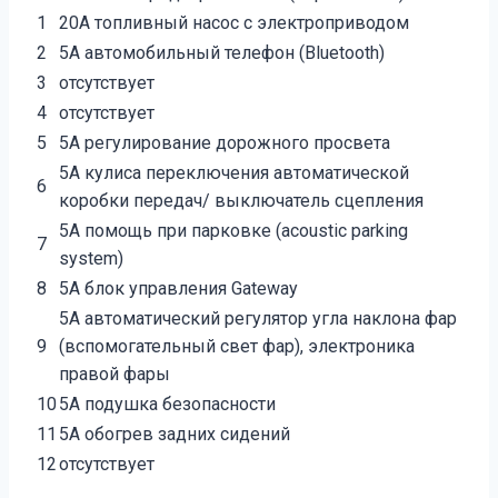
1
20A топливный насос с электроприводом
2
5A автомобильный телефон (Bluetooth)
3
отсутствует
4
отсутствует
5
5A регулирование дорожного просвета
5A кулиса переключения автоматической
6
коробки передач/ выключатель сцепления
5A помощь при парковке (acoustic parking
7
system)
8
5A блок управления Gateway
5A автоматический регулятор угла наклона фар
9
(вспомогательный свет фар), электроника
правой фары
10
5A подушка безопасности
11
5A обогрев задних сидений
12
отсутствует