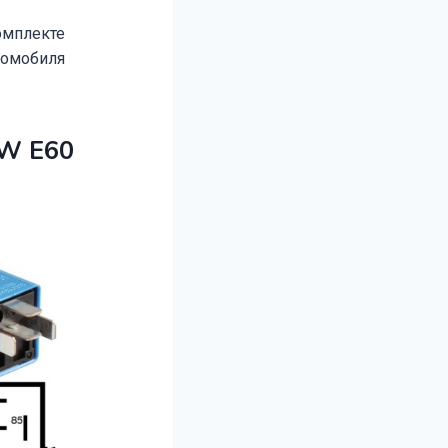
омплекте
томобиля
MW E60