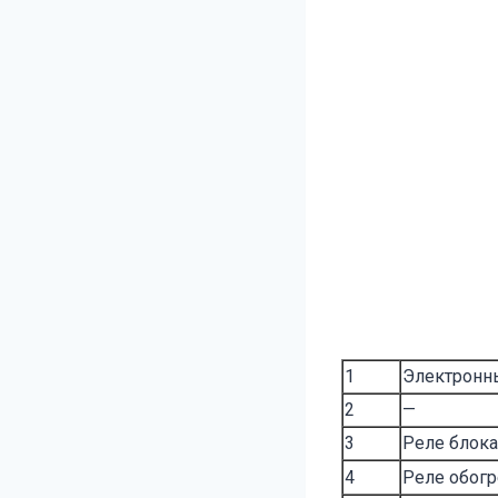
1
Электронн
2
—
3
Реле блока
4
Реле обогр