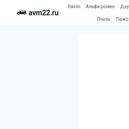
Перейти
Ravon
Альфа ромео
Дэу
к
avm22.ru
содержимому
Опель
Пежо