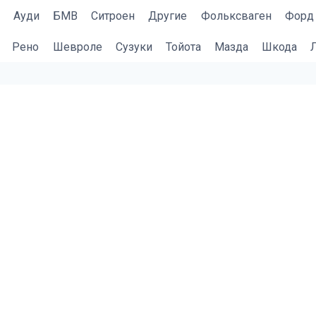
Ауди
БМВ
Cитроен
Другие
Фольксваген
Форд
Рено
Шевроле
Сузуки
Тойота
Мазда
Шкода