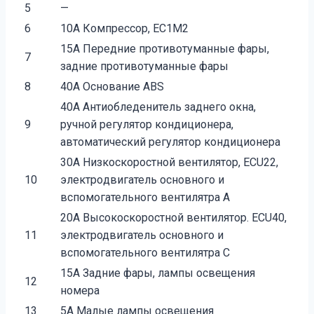
5
—
6
10A Компрессор, ЕС1М2
15A Передние противотуманные фары,
7
задние противотуманные фары
8
40A Основание АВS
40A Антиобледенитель заднего окна,
9
ручной регулятор кондиционера,
автоматический регулятор кондиционера
30A Низкоскоростной вентилятор, ECU22,
10
электро­двигатель основного и
вспомогательного вентилятра А
20A Высокоскоростной вентилятор. ЕСU40,
11
электродвигатель основного и
вспомогательно­го вентилятра С
15A Задние фары, лампы освещения
12
номера
13
5A Малые лампы освещения