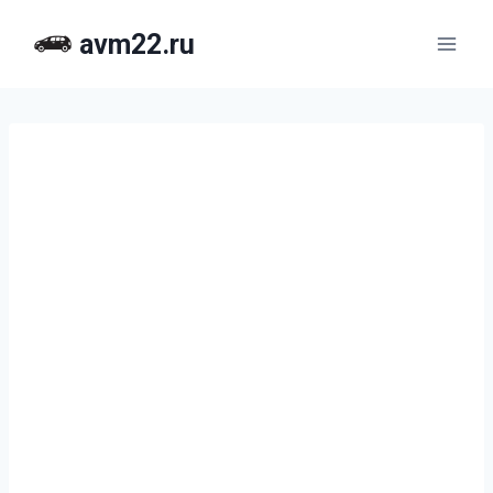
Перейти
avm22.ru
к
содержимому