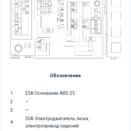
Обозначение
1
25A Основание АВS 25
2
—
3
—
30A Электродвигатель люка,
4
электропривод сидений