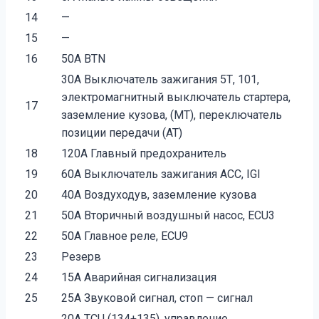
14
—
15
—
16
50A BTN
30A Выключатель зажигания 5Т, 101,
электромагнитный выключатель стартера,
17
заземление кузова, (МТ), переключатель
позиции передачи (АТ)
18
120A Главный предохранитель
19
60A Выключатель зажигания АСС, IGI
20
40A Воздуходув, заземление кузова
21
50A Вторичный воздушный насос, ЕСU3
22
50A Главное реле, ECU9
23
Резерв
24
15А Аварийная сигнализация
25
25А Звуковой сигнал, стоп — сигнал
20А ТСU (134+135), управление