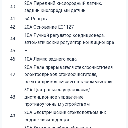
20A Передний кислородный датчик,
40
задний кисло­родный датчик
41
5A Резерв
42
20A Основание ЕС1127
10A Ручной регулятор кондиционера,
44
автоматиче­ский регулятор кондиционера
45
—
46
10A Лампа заднего хода
20A Реле прерывателя стеклоочистителя,
47
электропривод стеклоочистителя,
электропривод насоса стеклоомывателя
30A Центральное управление/
48
дистанционное управление
противоугонным устройством
20A Электрический стеклоподъемник
49
водительской двери
30A Зуммер приборной панели