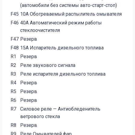
(автомобили без системы авто-старт-стоп)
F45
10А Обогреваемый распылитель омывателя
F46
40А Автоматический режим работы
стеклоочистителя
F47
Резерв
F48
15А Испаритель дизельного топлива
R1
Резерв
R2
Реле звукового сигнала
R3
Реле испарителя дизельного топлива
R4
Резерв
R5
Резерв
R6
Резерв
R7
Силовое реле — Антиобледенитель
ветрового стекла
R8
Резерв
R9
Реле Омывателей фар