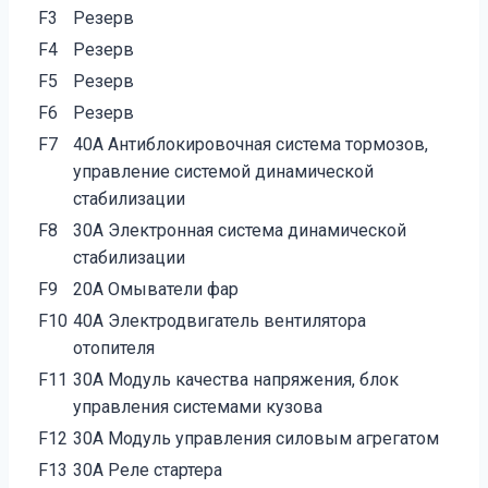
F3
Резерв
F4
Резерв
F5
Резерв
F6
Резерв
F7
40А Антиблокировочная система тормозов,
управление системой динамической
стабилизации
F8
30А Электронная система динамической
стабилизации
F9
20А Омыватели фар
F10
40А Электродвигатель вентилятора
отопителя
F11
30А Модуль качества напряжения, блок
управления системами кузова
F12
30А Модуль управления силовым агрегатом
F13
30А Реле стартера