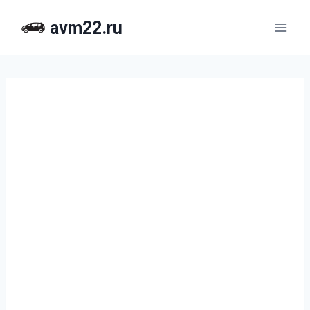
Перейти
avm22.ru
к
содержимому