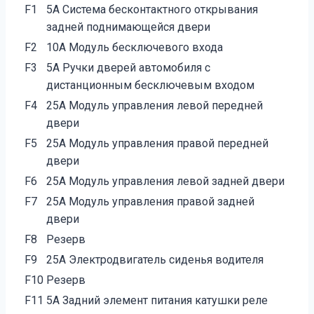
F1
5А Система бесконтактного открывания
задней поднимающейся двери
F2
10А Модуль бесключевого входа
F3
5А Ручки дверей автомобиля с
дистанционным бесключевым входом
F4
25А Модуль управления левой передней
двери
F5
25А Модуль управления правой передней
двери
F6
25А Модуль управления левой задней двери
F7
25А Модуль управления правой задней
двери
F8
Резерв
F9
25А Электродвигатель сиденья водителя
F10
Резерв
F11
5А Задний элемент питания катушки реле