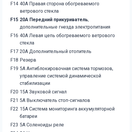
F14
40А Правая сторона обогреваемого
ветрового стекла
F15
20А Передний прикуриватель
,
дополнительные гнезда электропитания
F16
40А Левая цепь обогреваемого ветрового
стекла
F17
20А Дополнительный отопитель
F18
Резерв
F19
5А Антиблокировочная система тормозов,
управление системой динамической
стабилизации
F20
15А Звуковой сигнал
F21
5А Выключатель стоп-сигналов
F22
15А Система мониторинга аккумуляторной
батареи
F23
5А Соленоиды реле