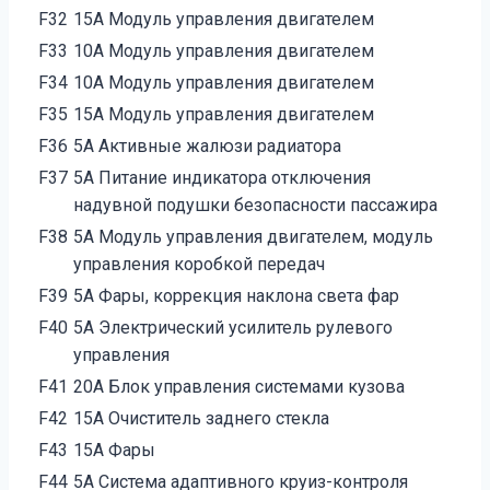
F32
15А Модуль управления двигателем
F33
10А Модуль управления двигателем
F34
10А Модуль управления двигателем
F35
15А Модуль управления двигателем
F36
5А Активные жалюзи радиатора
F37
5А Питание индикатора отключения
надувной подушки безопасности пассажира
F38
5А Модуль управления двигателем, модуль
управления коробкой передач
F39
5А Фары, коррекция наклона света фар
F40
5А Электрический усилитель рулевого
управления
F41
20А Блок управления системами кузова
F42
15А Очиститель заднего стекла
F43
15А Фары
F44
5А Система адаптивного круиз-контроля