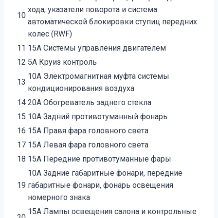
хода, указатели поворота и система
10
автоматиче­ской блокировки ступиц передних
колес (RWF)
11
15А Системы управления двигателем
12
5А Круиз контроль
10А Электромагнитная муфта системы
13
кондици­онирования воздуха
14
20А Обогреватель заднего стекла
15
10А Задний противотуманный фонарь
16
15А Правя фара головного света
17
15А Левая фара головного света
18
15А Передние противотуманные фары
10А Задние габаритные фонари, передние
19
габаритные фонари, фонарь освещения
номерного знака
15А Лампы освещения салона и контрольные
20