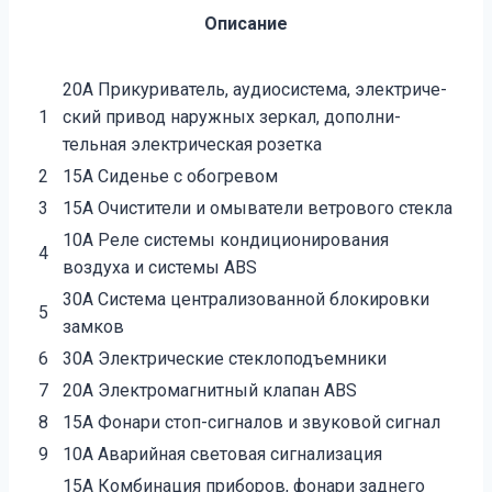
Описание
20А Прикуриватель, аудиосистема, электриче­
1
ский привод наружных зеркал, дополни­
тельная электрическая розетка
2
15А Сиденье с обогревом
3
15А Очистители и омыватели ветрового стекла
10А Реле системы кондиционирования
4
воздуха и системы ABS
30А Система централизованной блокировки
5
замков
6
30А Электрические стеклоподъемники
7
20А Электромагнитный клапан ABS
8
15А Фонари стоп-сигналов и звуковой сигнал
9
10А Аварийная световая сигнализация
15А Комбинация приборов, фонари заднего