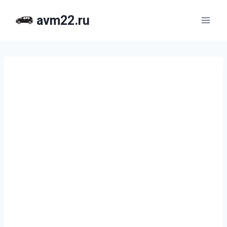
Перейти
avm22.ru
к
содержимому