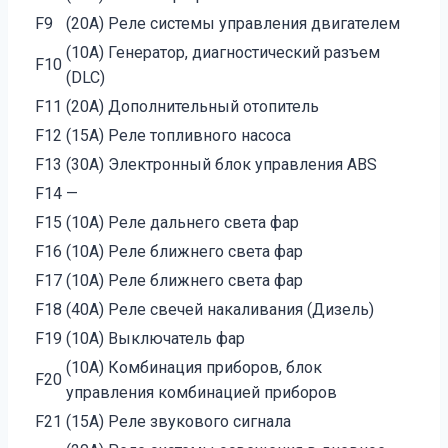
F9
(20A) Реле системы управления двигателем
(10A) Генератор, диагностический разъем
F10
(DLC)
F11
(20A) Дополнительный отопитель
F12
(15A) Реле топливного насоса
F13
(30A) Электронный блок управления ABS
F14
—
F15
(10A) Реле дальнего света фар
F16
(10A) Реле ближнего света фар
F17
(10A) Реле ближнего света фар
F18
(40A) Реле свечей накаливания (Дизель)
F19
(10A) Выключатель фар
(10A) Комбинация приборов, блок
F20
управления комбинацией приборов
F21
(15A) Реле звукового сигнала