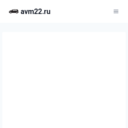
Перейти
avm22.ru
к
содержимому