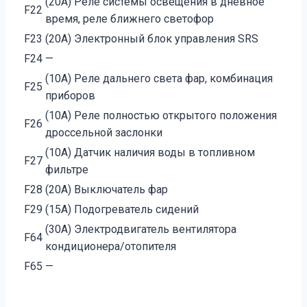
(20A) Реле системы освещения в дневное
F22
время, реле ближнего светофор
F23
(20A) Электронный блок управления SRS
F24
—
(10A) Реле дальнего света фар, комбинация
F25
приборов
(10A) Реле полностью открытого положения
F26
дроссельной заслонки
(10A) Датчик наличия воды в топливном
F27
фильтре
F28
(20A) Выключатель фар
F29
(15A) Подогреватель сидений
(30A) Электродвигатель вентилятора
F64
кондиционера/отопителя
F65
—