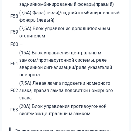
заднийкомбинированный фонарь(правый)
(7,5A) Фара(левая)/задний комбинированный
F58
фонарь (левый)
(7,5A) Блок управления дополнительным
F59
отопителем
F60
—
(15A) Блок управления центральным
замком/противоугонной системы, реле
F61
аварийной сигнализации/реле указателей
поворота
(7,5A) Левая лампа подсветки номерного
F62
знака, правая лампа подсветки номерного
знака
(20A) Блок управления противоугонной
F63
системой/центральным замком