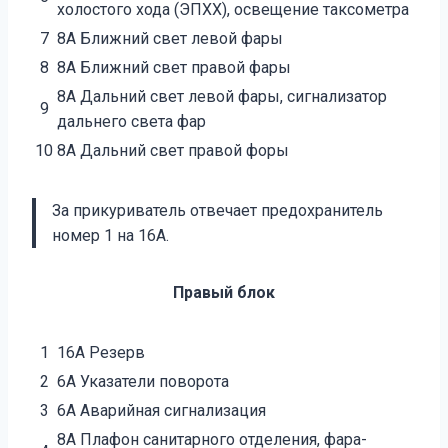
холостого хода (ЭПХХ), освещение таксометра
7
8А Ближний свет левой фары
8
8А Ближний свет правой фары
8А Дальний свет левой фары, сигнализатор
9
дальнего света фар
10
8А Дальний свет правой форы
За прикуриватель отвечает предохранитель
номер 1 на 16А.
Правый блок
1
16А Резерв
2
6А Указатели поворота
3
6А Аварийная сигнализация
8А Плафон санитарного отделения, фара-