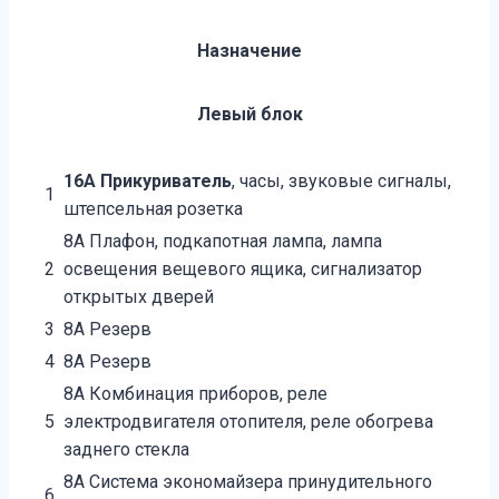
Назначение
Левый блок
16А Прикуриватель
, часы, звуковые сигналы,
1
штепсельная розетка
8А Плафон, подкапотная лампа, лампа
2
освещения вещевого ящика, сигнализатор
открытых дверей
3
8А Резерв
4
8А Резерв
8А Комбинация приборов, реле
5
электродвигателя отопителя, реле обогрева
заднего стекла
8А Система экономайзера принудительного
6