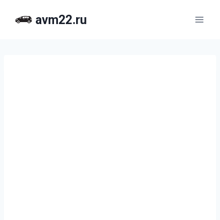
Перейти
avm22.ru
к
содержимому