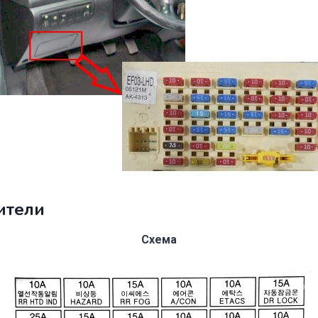
ители
Схема