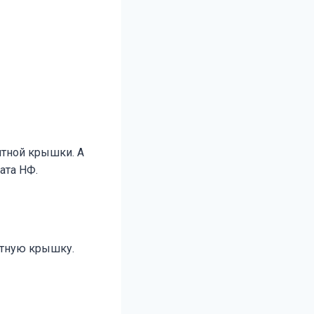
итной крышки. А
ата НФ.
итную крышку.