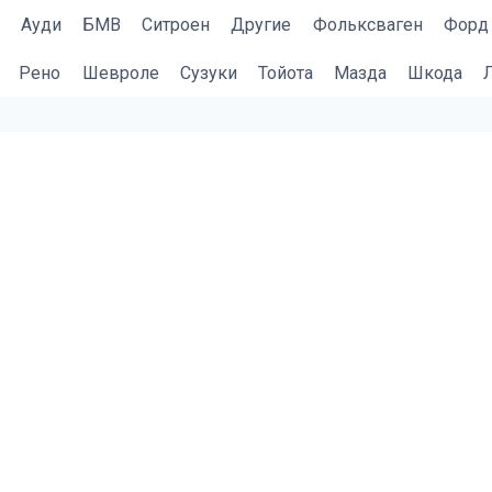
Ауди
БМВ
Cитроен
Другие
Фольксваген
Форд
Рено
Шевроле
Сузуки
Тойота
Мазда
Шкода