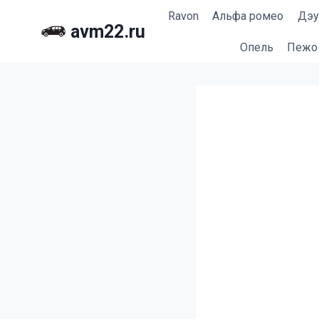
Перейти
Ravon
Альфа ромео
Дэу
к
avm22.ru
содержимому
Опель
Пежо