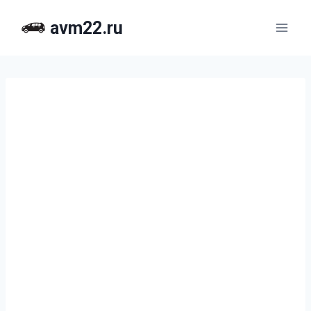
Перейти
avm22.ru
к
содержимому