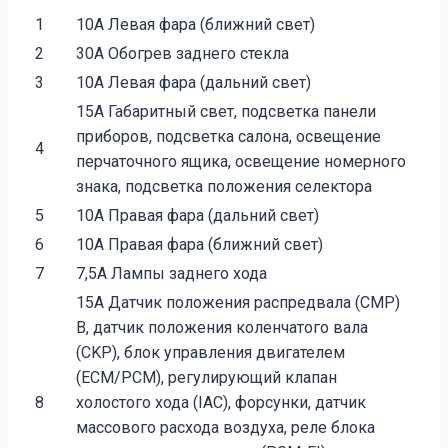
1
10A Левая фара (ближний свет)
2
30A Обогрев заднего стекла
3
10A Левая фара (дальний свет)
15A Габаритный свет, подсветка панели
приборов, подсветка салона, освещение
4
перчаточного ящика, освещение номерного
знака, подсветка положения селектора
5
10A Правая фара (дальний свет)
6
10A Правая фара (ближний свет)
7
7,5A Лампы заднего хода
15A Датчик положения распредвала (CMP)
B, датчик положения коленчатого вала
(CKP), блок управления двигателем
(ECM/PCM), регулирующий клапан
8
холостого хода (IAC), форсунки, датчик
массового расхода воздуха, реле блока