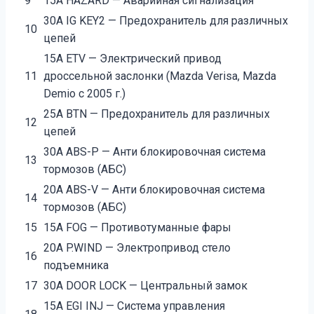
9
15А HAZARD — Аварийная сигнализация
30А IG KEY2 — Предохранитель для различных
10
цепей
15А ETV — Электрический привод
11
дроссельной заслонки (Mazda Verisa, Mazda
Demio с 2005 г.)
25А BTN — Предохранитель для различных
12
цепей
30А ABS-P — Анти блокировочная система
13
тормозов (АБС)
20А ABS-V — Анти блокировочная система
14
тормозов (АБС)
15
15А FOG — Противотуманные фары
20А P.WIND — Электропривод стело
16
подъемника
17
30А DOOR LOCK — Центральный замок
15А EGI INJ — Система управления