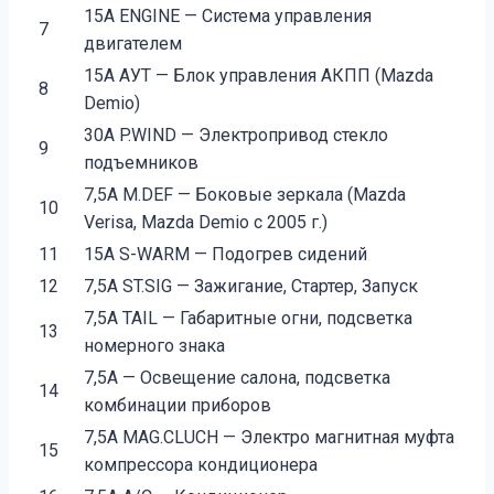
15А ENGINE — Система управления
7
двигателем
15А АУТ — Блок управления АКПП (Mazda
8
Demio)
30А P.WIND — Электропривод стекло
9
подъемников
7,5А M.DEF — Боковые зеркала (Mazda
10
Verisa, Mazda Demio с 2005 г.)
11
15А S-WARM — Подогрев сидений
12
7,5А ST.SIG — Зажигание, Стартер, Запуск
7,5А TAIL — Габаритные огни, подсветка
13
номерного знака
7,5А — Освещение салона, подсветка
14
комбинации приборов
7,5А MAG.CLUCH — Электро магнитная муфта
15
компрессора кондиционера