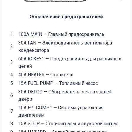
Обозначение предохранителей
1
100А MAIN — Главный предохранитель
30А FAN — Электродвигатель вентилятора
2
конденсатора
60А IG KEY1 — Предохранитель для различных
3
цепей
4
40А HEATER — Отопитель
5
15А FUEL PUMP — Топливный насос
30А DEFOG — Обогреватель стекла задней
6
двери
10А EGI COMP1 — Система управления
7
двигателем
8
15А STOP — Стоп-сигналы и звуковой сигнал