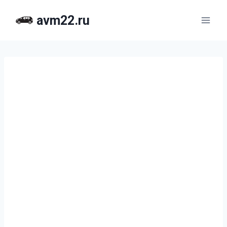
Перейти
avm22.ru
к
содержимому