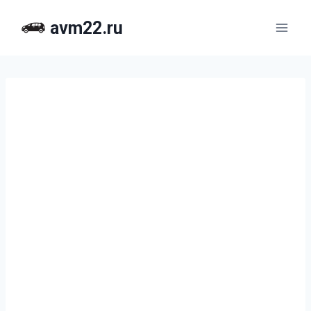
Перейти
avm22.ru
к
содержимому