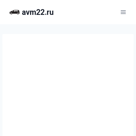
Перейти
avm22.ru
к
содержимому