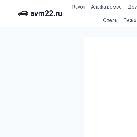
Перейти
Ravon
Альфа ромео
Дэу
к
avm22.ru
содержимому
Опель
Пежо