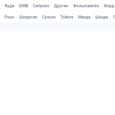
Ауди
БМВ
Cитроен
Другие
Фольксваген
Форд
Рено
Шевроле
Сузуки
Тойота
Мазда
Шкода