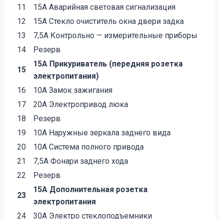
11
15А Аварийная световая сигнализация
12
15А Стекло очиститель окна двери задка
13
7,5А Контрольно — измерительные приборы
14
Резерв
15А Прикуриватель (передняя розетка
15
электропитания)
16
10А Замок зажигания
17
20А Электропривод люка
18
Резерв
19
10А Наружные зеркала заднего вида
20
10А Система полного привода
21
7,5А Фонари заднего хода
22
Резерв
15А Дополнительная розетка
23
электропитания
24
30А Электро стеклоподъемники