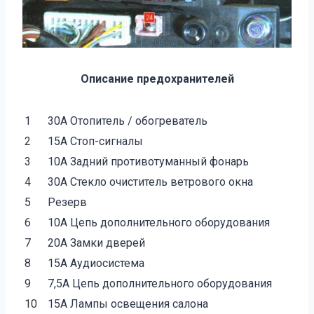
Описание предохранителей
1
30А Отопитель / обогреватель
2
15А Стоп-сигналы
3
10А Задний противотуманный фонарь
4
30А Стекло очиститель ветрового окна
5
Резерв
6
10А Цепь дополнительного оборудования
7
20А Замки дверей
8
15А Аудиосистема
9
7,5А Цепь дополнительного оборудования
10
15А Лампы освещения салона