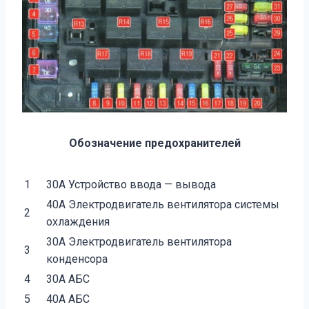
Обозначение предохранителей
1
30А Устройство ввода — вывода
40А Электродвигатель вентилятора системы
2
охлаждения
30А Электродвигатель вентилятора
3
конденсора
4
30А АБС
5
40А АБС