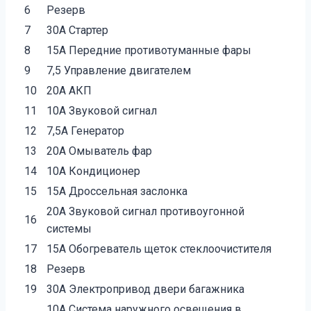
6
Резерв
7
30А Стартер
8
15А Передние противотуманные фары
9
7,5 Управление двигателем
10
20А АКП
11
10А Звуковой сигнал
12
7,5А Генератор
13
20А Омыватель фар
14
10А Кондиционер
15
15А Дроссельная заслонка
20А Звуковой сигнал противоугонной
16
системы
17
15А Обогреватель щеток стеклоочистителя
18
Резерв
19
30А Электропривод двери багажника
10А Система наружного освещения в