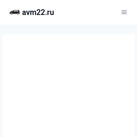
Перейти
avm22.ru
к
содержимому