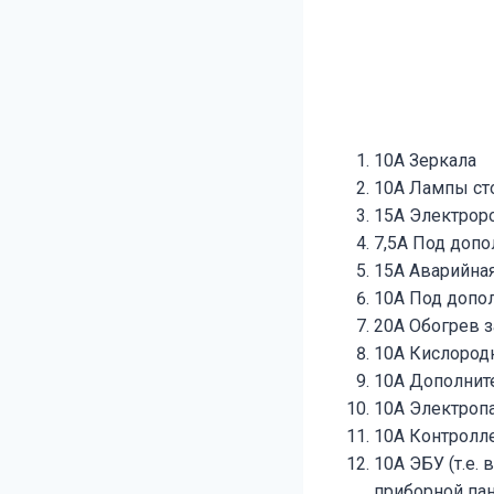
10А Зеркала
10А Лампы ст
15А Электрор
7,5А Под доп
15А Аварийная
10А Под допо
20А Обогрев з
10А Кислород
10А Дополнит
10А Электроп
10А Контролл
10А ЭБУ (т.е.
приборной пан