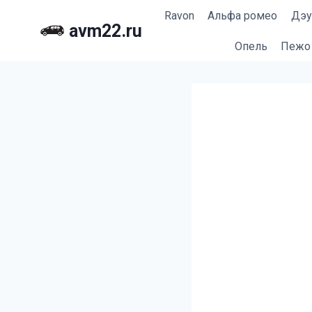
Перейти
Ravon
Альфа ромео
Дэу
к
avm22.ru
содержимому
Опель
Пежо