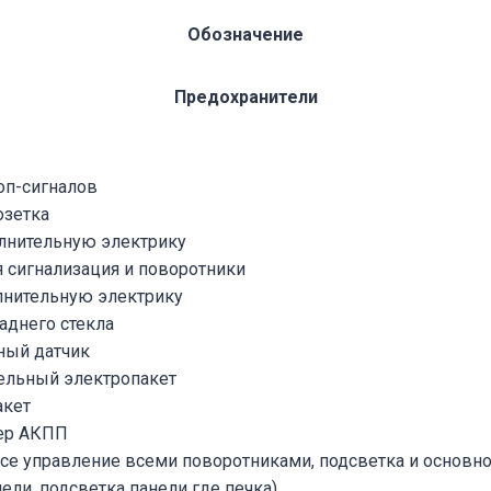
Обозначение
Предохранители
оп-сигналов
озетка
олнительную электрику
 сигнализация и поворотники
лнительную электрику
аднего стекла
ный датчик
ельный электропакет
акет
ер АКПП
 все управление всеми поворотниками, подсветка и основн
ели, подсветка панели где печка)