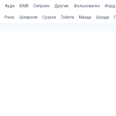
Ауди
БМВ
Cитроен
Другие
Фольксваген
Форд
Рено
Шевроле
Сузуки
Тойота
Мазда
Шкода