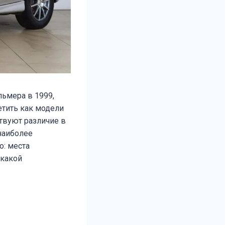
льмера в 1999,
ретить как модели
ствуют различие в
наиболее
о: места
 какой