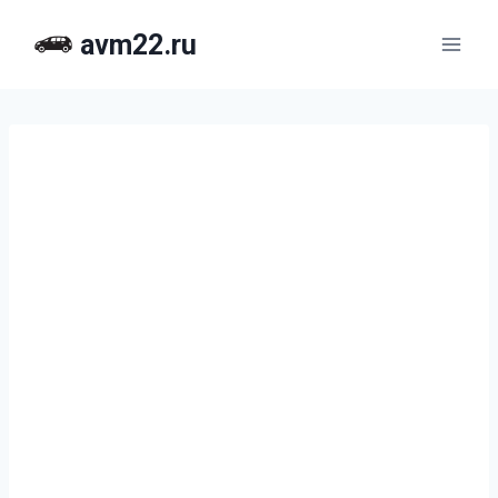
Перейти
avm22.ru
к
содержимому