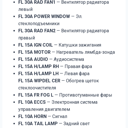
FL 30A RAD FAN1
— Вентилятор радиатора
левый
FL 30A POWER WINDOW
— Эл.
стеклоподъемники
FL 30A RAD FAN2
— Вентилятор радиатора
правый
FL 15A IGN COIL
— Катушки зажигания
FL 15A MOTOR
— Нагреватель лямбда-зонда
FL 15A AUDIO
— Aудиосистема
FL 15A H/LAMP RH
— Правая фара
FL 15A H/LAMP LH
— Левая фара
FL 15A WIPDEL CER
— Обогрев щеток
стеклоочистителя
FL 15A FR FOG L
— Противотуманные фары
FL 10A ECCS
— Электронная система
управления двигателем
FL 10A HORN
— Сигнал
FL 10A TAIL LAMP
— Задний свет