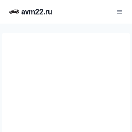
Перейти
avm22.ru
к
содержимому