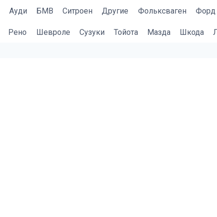
Ауди
БМВ
Cитроен
Другие
Фольксваген
Форд
Рено
Шевроле
Сузуки
Тойота
Мазда
Шкода