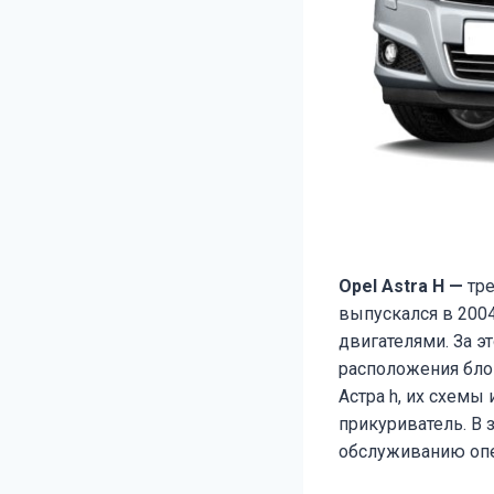
Opel Astra H —
тре
выпускался в 2004
двигателями. За э
расположения бло
Астра h, их схем
прикуриватель. В
обслуживанию опе