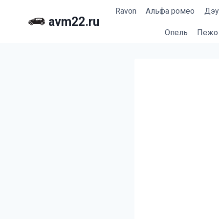
Перейти
Ravon
Альфа ромео
Дэу
к
avm22.ru
содержимому
Опель
Пежо