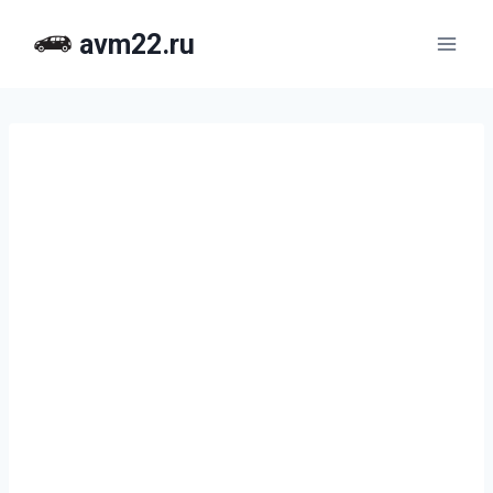
Перейти
avm22.ru
к
содержимому