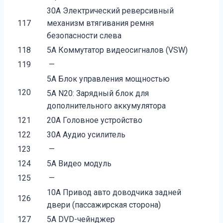
30A Электрический реверсивный
117
механизм втягивания ремня
безопасности слева
118
5A Коммутатор видеосигналов (VSW)
119
—
5A Блок управления мощностью
120
5A N20: Зарядный блок для
дополнительного аккумулятора
121
20A Головное устройство
122
30A Аудио усилитель
123
—
124
5A Видео модуль
125
—
10A Привод авто доводчика задней
126
двери (пассажирская сторона)
127
5A DVD-чейнджер