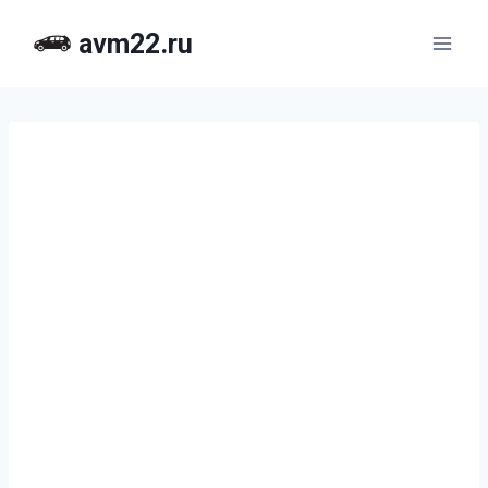
Перейти
avm22.ru
к
содержимому