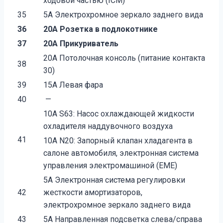
ходовой частью (ICM)
35
5A Электрохромное зеркало заднего вида
36
20A Розетка в подлокотнике
37
20A Прикуриватель
20A Потолочная консоль (питание контакта
38
30)
39
15A Левая фара
40
—
10A S63: Насос охлаждающей жидкости
охладителя наддувочного воздуха
41
10A N20: Запорный клапан хладагента в
салоне автомобиля, электронная система
управления электромашиной (EME)
5A Электронная система регулировки
42
жесткости амортизаторов,
электрохромное зеркало заднего вида
43
5A Направленная подсветка слева/справа