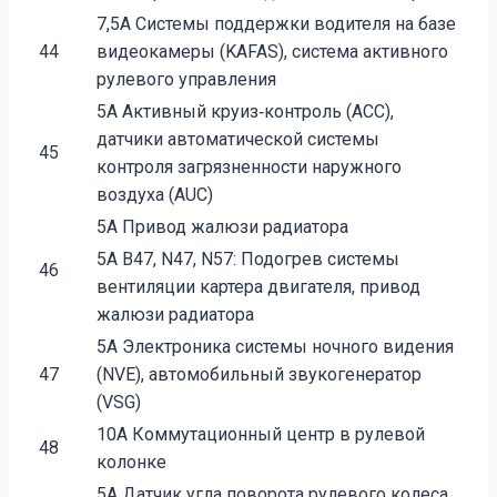
7,5A Системы поддержки водителя на базе
44
видеокамеры (KAFAS), система активного
рулевого управления
5A Активный круиз‐контроль (ACC),
датчики автоматической системы
45
контроля загрязненности наружного
воздуха (AUC)
5A Привод жалюзи радиатора
5A B47, N47, N57: Подогрев системы
46
вентиляции картера двигателя, привод
жалюзи радиатора
5A Электроника системы ночного видения
47
(NVE), автомобильный звукогенератор
(VSG)
10A Коммутационный центр в рулевой
48
колонке
5A Датчик угла поворота рулевого колеса