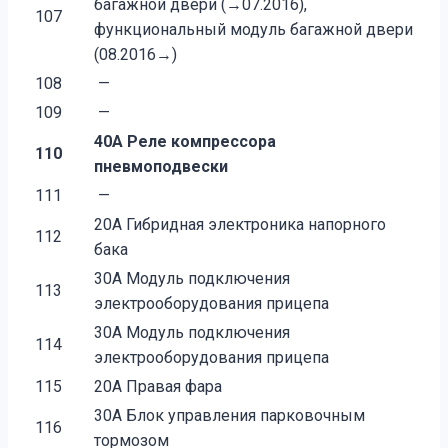
багажной двери (→07.2016),
107
функциональный модуль багажной двери
(08.2016→)
108
—
109
—
40A Реле компрессора
110
пневмоподвески
111
—
20A Гибридная электроника напорного
112
бака
30A Модуль подключения
113
электрооборудования прицепа
30A Модуль подключения
114
электрооборудования прицепа
115
20A Правая фара
30A Блок управления парковочным
116
тормозом