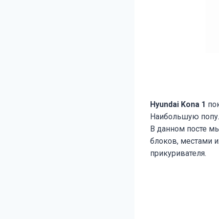
Hyundai Kona 1
пок
Наибольшую популя
В данном посте м
блоков, местами 
прикуривателя.