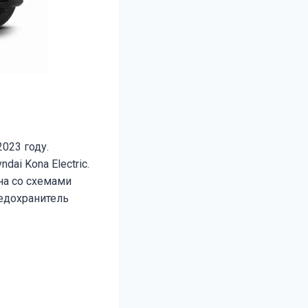
2023 году.
i Kona Electric.
на со схемами
едохранитель