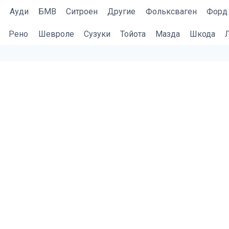
Ауди
БМВ
Cитроен
Другие
Фольксваген
Форд
Рено
Шевроле
Сузуки
Тойота
Мазда
Шкода