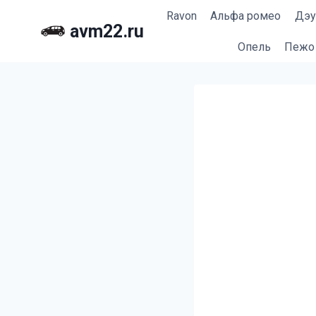
Перейти
Ravon
Альфа ромео
Дэу
к
avm22.ru
содержимому
Опель
Пежо