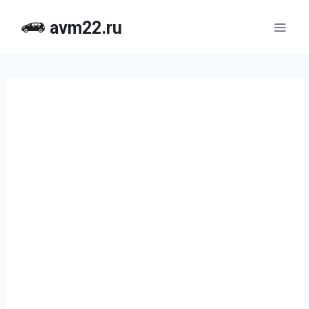
Перейти
avm22.ru
к
содержимому