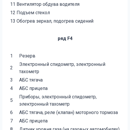
11
Вентилятор обдува водителя
12
Подъем стекол
13
Обогрев зеркал, подогрев сидений
ряд F4
1
Резерв
Электронный спидометр, электронный
2
тахометр
3
АБС тягача
4
АБС прицепа
Приборы, электронный спидометр,
5
электронный тахометр
6
АБС тягача, реле (клапан) моторного тормоза
7
АБС прицепа
8
Датчик уровня газа (на газовых автомобилях)