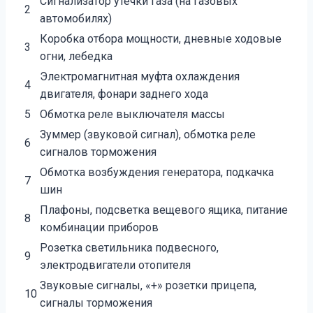
Сигнализатор утечки газа (на газовых
2
автомобилях)
Коробка отбора мощности, дневные ходовые
3
огни, лебедка
Электромагнитная муфта охлаждения
4
двигателя, фонари заднего хода
5
Обмотка реле выключателя массы
Зуммер (звуковой сигнал), обмотка реле
6
сигналов торможения
Обмотка возбуждения генератора, подкачка
7
шин
Плафоны, подсветка вещевого ящика, питание
8
комбинации приборов
Розетка светильника подвесного,
9
электродвигатели отопителя
Звуковые сигналы, «+» розетки прицепа,
10
сигналы торможения