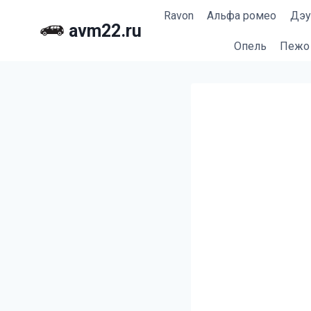
Перейти
Ravon
Альфа ромео
Дэу
к
avm22.ru
содержимому
Опель
Пежо