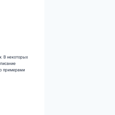
х. В некоторых
описание
то примерами