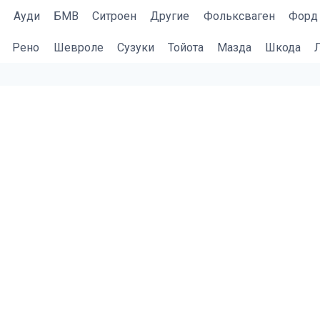
Ауди
БМВ
Cитроен
Другие
Фольксваген
Форд
Рено
Шевроле
Сузуки
Тойота
Мазда
Шкода