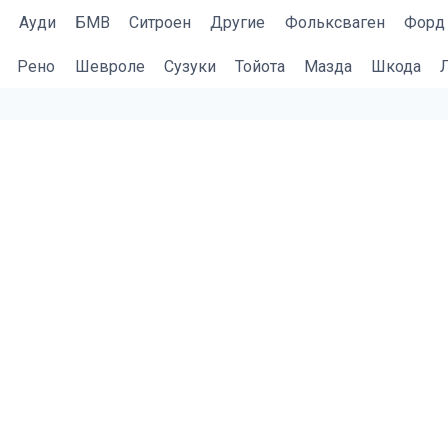
Ауди
БМВ
Cитроен
Другие
Фольксваген
Форд
Рено
Шевроле
Сузуки
Тойота
Мазда
Шкода