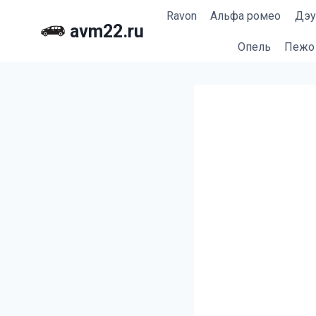
Перейти
Ravon
Альфа ромео
Дэу
к
avm22.ru
содержимому
Опель
Пежо