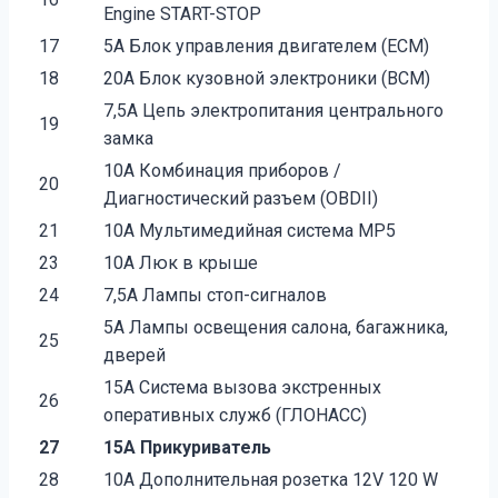
Engine START-STOP
17
5А Блок управления двигателем (ECM)
18
20А Блок кузовной электроники (BCM)
7,5А Цепь электропитания центрального
19
замка
10А Комбинация приборов /
20
Диагностический разъем (OBDII)
21
10А Мультимедийная система MP5
23
10А Люк в крыше
24
7,5А Лампы стоп-сигналов
5А Лампы освещения салона, багажника,
25
дверей
15А Система вызова экстренных
26
оперативных служб (ГЛОНАСС)
27
15А Прикуриватель
28
10А Дополнительная розетка 12V 120 W