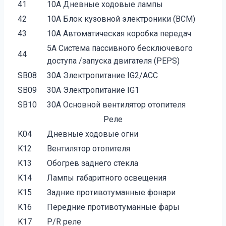
41
10А Дневные ходовые лампы
42
10А Блок кузовной электроники (BCM)
43
10А Автоматическая коробка передач
5А Система пассивного бесключевого
44
доступа /запуска двигателя (PEPS)
SB08
30А Электропитание IG2/ACC
SB09
30А Электропитание IG1
SB10
30А Основной вентилятор отопителя
Реле
K04
Дневные ходовые огни
K12
Вентилятор отопителя
K13
Обогрев заднего стекла
K14
Лампы габаритного освещения
K15
Задние противотуманные фонари
K16
Передние противотуманные фары
K17
P/R реле