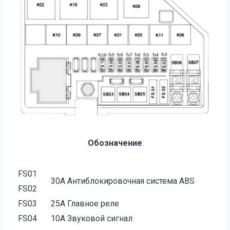
Обозначение
FS01
30А Антиблокировочная система ABS
FS02
FS03
25А Главное реле
FS04
10А Звуковой сигнал