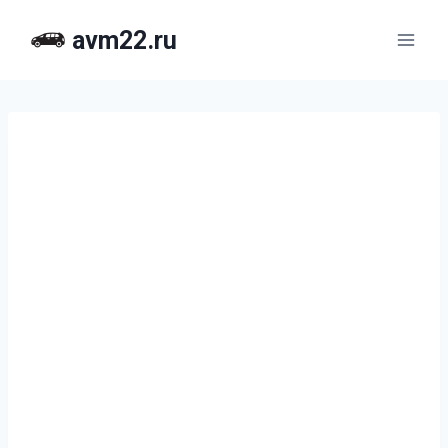
Перейти
avm22.ru
к
содержимому