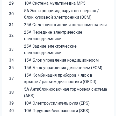
29
10А Система мультимедиа MP5
5А Электропривод наружных зеркал /
30
блок кузовной электроники (BCM)
31
25А Стеклоочистители и стеклоомыватели
25А Передние электрические
32
стеклоподъемники
25А Задние электрические
33
стеклоподъемники
34
15А Блок управления кондиционером
35
15А Блок управления двигателем (ECM)
15А Комбинация приборов / люк в
37
крыше / разъем диагностики (OBDII)
5А Антиблокировочная тормозная система
38
(ABS)
39
10А Электроусилитель руля (EPS)
40
10А Подушки безопасности (SRS)