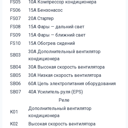
FS05
10А Компрессор кондиционера
FS06
15А Бензонасос
FS07
20А Стартер
FS08
15А Фары — дальний свет
FS09
15А Фары — ближний свет
FS10
15А Обогрев сидений
30А Дополнительный вентилятор
SB03
кондиционера
SB04
30А Высокая скорость вентилятора
SB05
30А Низкая скорость вентилятора
SB06
60А Цепь электропитания оборудования
SB07
40А Усилитель руля (EPS)
Реле
Дополнительный вентилятор
K01
кондиционера
K02
Высокая скорость вентилятора