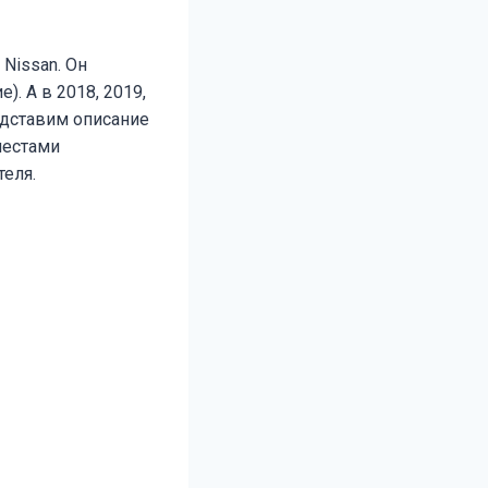
Nissan. Он
). А в 2018, 2019,
редставим описание
местами
еля.