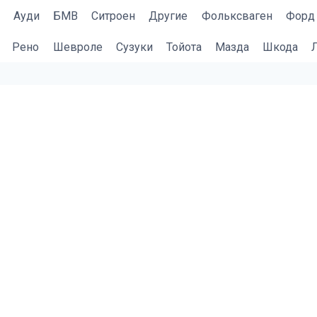
Ауди
БМВ
Cитроен
Другие
Фольксваген
Форд
Рено
Шевроле
Сузуки
Тойота
Мазда
Шкода