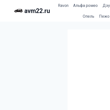
Перейти
Ravon
Альфа ромео
Дэу
к
avm22.ru
содержимому
Опель
Пежо