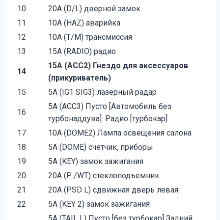
10
20A (D/L) дверной замок
11
10A (HAZ) аварийка
12
10A (T/M) трансмиссия
13
15A (RADIO) радио
15A (ACC2) Гнездо для аксессуаров
14
(прикуриватель)
15
5A (IG1 SIG3) лазерный радар
5A (ACC3) Пусто [Автомобиль без
16
турбонаддува]. Радио [турбокар]
17
10A (DOME2) Лампа освещения салона
18
5A (DOME) счетчик, приборы
19
5A (KEY) замок зажигания
20
20A (P /WT) стеклоподъемник
21
20A (PSD L) сдвижная дверь левая
22
5A (KEY 2) замок зажигания
5A (TAIL L) Пусто [без турбокар] Задний