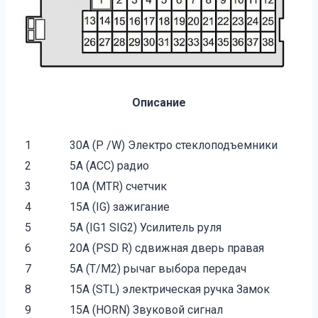
Описание
1
30A (P /W) Электро стеклоподъемники
2
5A (ACC) радио
3
10A (MTR) счетчик
4
15A (IG) зажигание
5
5A (IG1 SIG2) Усилитель руля
6
20A (PSD R) сдвижная дверь правая
7
5A (T/M2) рычаг выбора передач
8
15A (STL) электрическая ручка Замок
9
15A (HORN) Звуковой сигнал