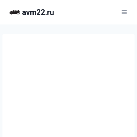
Перейти
avm22.ru
к
содержимому