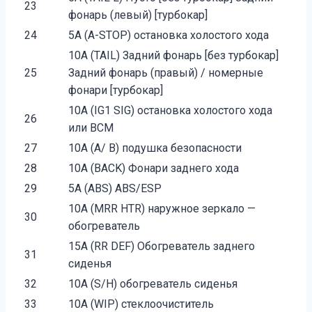
23
фонарь (левый) [турбокар]
24
5A (A-STOP) остановка холостого хода
10A (TAIL) Задний фонарь [без турбокар]
25
Задний фонарь (правый) / номерные
фонари [турбокар]
10A (IG1 SIG) остановка холостого хода
26
или BCM
27
10A (A/ B) подушка безопасности
28
10A (BACK) Фонари заднего хода
29
5A (ABS) ABS/ESP
10A (MRR HTR) наружное зеркало —
30
обогреватель
15A (RR DEF) Обогреватель заднего
31
сиденья
32
10A (S/H) обогреватель сиденья
33
10A (WIP) стеклоочиститель