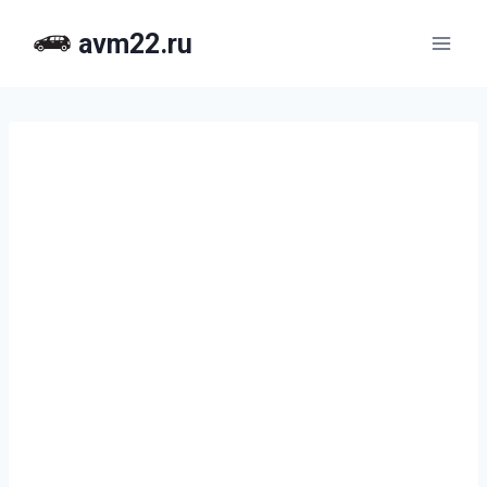
Перейти
avm22.ru
к
содержимому