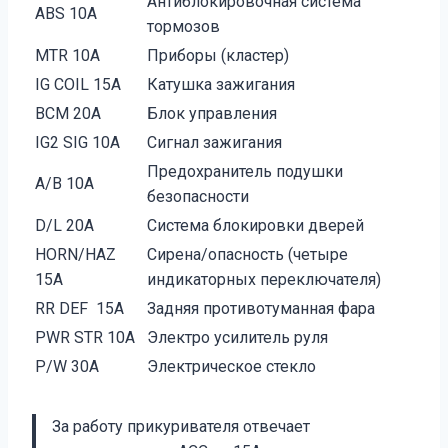
Антиблокировочная система
ABS 10A
тормозов
MTR 10A
Приборы (кластер)
IG COIL 15A
Катушка зажигания
BCM 20A
Блок управления
IG2 SIG 10A
Сигнал зажигания
Предохранитель подушки
A/B 10A
безопасности
D/L 20A
Система блокировки дверей
HORN/HAZ
Сирена/опасность (четыре
15A
индикаторных переключателя)
RR DEF 15A
Задняя противотуманная фара
PWR STR 10A
Электро усилитель руля
P/W 30A
Электрическое стекло
За работу прикуривателя отвечает