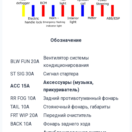
Обозначение
Вентилятор системы
BLW FUN 20A
кондиционирования
ST SIG 30A
Сигнал стартера
Аксессуары (музыка,
ACC 15A
прикуриватель)
RR FOG 10A
Задний противотуманный фонарь
TAIL 10A
Стояночный фонарь, габариты
FRT WIP 20А
Передний очиститель
BACK 10A
Фонарь заднего хода