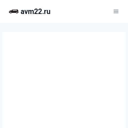
Перейти
avm22.ru
к
содержимому