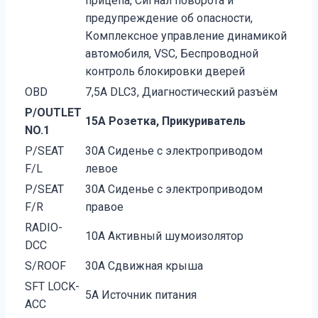
прицепа, Сигнал поворота и
предупреждение об опасности,
Комплексное управление динамикой
автомобиля, VSC, Беспроводной
контроль блокировки дверей
OBD
7,5A DLC3, Диагностический разъём
P/OUTLET
15А Розетка, Прикуриватель
NO.1
P/SEAT
30А Сиденье с электроприводом
F/L
левое
P/SEAT
30А Сиденье с электроприводом
F/R
правое
RADIO-
10А Активный шумоизолятор
DCC
S/ROOF
30А Сдвижная крыша
SFT LOCK-
5А Источник питания
ACC