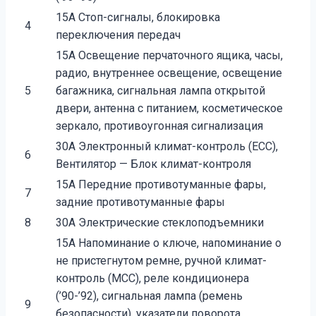
15A Стоп-сигналы, блокировка
4
переключения передач
15A Освещение перчаточного ящика, часы,
радио, внутреннее освещение, освещение
5
багажника, сигнальная лампа открытой
двери, антенна с питанием, косметическое
зеркало, противоугонная сигнализация
30A Электронный климат-контроль (ECC),
6
Вентилятор — Блок климат-контроля
15A Передние противотуманные фары,
7
задние противотуманные фары
8
30A Электрические стеклоподъемники
15A Напоминание о ключе, напоминание о
не пристегнутом ремне, ручной климат-
контроль (MCC), реле кондиционера
(’90-’92), сигнальная лампа (ремень
9
безопасности), указатели поворота,