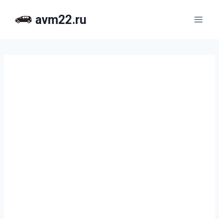
Перейти
avm22.ru
к
содержимому