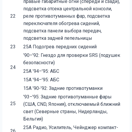
правые габаритные огни (спереди и сзади),
подсветка отсека центральной консоли,
22
реле противотуманных фар, подсветка
переключателя обогрева сидений,
подсветка панели выбора передач,
подсветка задней пепельницы
23
25A Подогрев передних сидений
’90–’92: Гнездо для проверки SRS (подушек
безопасности)
24
25A ’94–’95: АБС
15A ’94–’95: АБС
15A ’90-’92: Задние противотуманки
’93–’95: Задние противотуманные фары
25
(США, CND, Япония), отключаемый ближний
свет (Северные страны, Нидерланды,
Бельгия)
25A Радио, Усилитель, Чейнджер компакт-
26