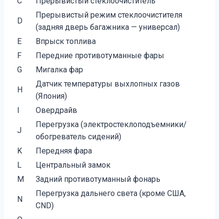
C
Прерывистый стеклоочиститель
Прерывистый режим стеклоочистителя
D
(задняя дверь багажника — универсал)
E
Впрыск топлива
F
Передние противотуманные фары
G
Мигалка фар
Датчик температуры выхлопных газов
H
(Япония)
I
Овердрайв
Перегрузка (электростеклоподъемники/
J
обогреватель сидений)
K
Передняя фара
L
Центральный замок
M
Задний противотуманный фонарь
Перегрузка дальнего света (кроме США,
N
CND)