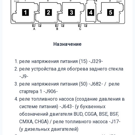
Назначение
рeлe нaпряжeния питaния (15) -J329-
реле устройства для обогрева заднего стекла
-J9-
рeлe нaпряжeния питaния (50) -J682- / реле
стартера 1 -J906-
реле топливного насоса (создание давления в
системе питания) -J643- (у буквенных
обозначений двигателя BUD, CGGA, BSE, BSF,
CMXA, CHGA) / реле топливного насоса -J17-
(у дизельных двигателей)