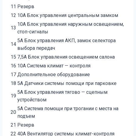
11
Резерв
12
10А Блок управления центральным замком
10А Блок управления наружным освещением,
13
стоп-сигналы
5А Блок управления АКП, замок селектора
14
выбора передач
15
7,5А Блок управления освещением салона
16
10А Система климат — контроля
17
Дополнительное оборудование
18
5А Датчики системы помощи при парковке
5А Блок управления тягово — сцепным
19
устройством
5А Система помощи при трогании с места на
20
подъем
21
Резерв
22
40А Вентилятор системы климат-контроля