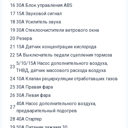
16
30А Блок управления ABS
17
15А Звуковой сигнал
18
30А Усилитель звука
19
30А Стеклоочистители ветрового окна
20
Резерв
21
15А Датчик концентрации кислорода
22
5А Выключатель педали сцепления тормоза
5/10/15А Насос дополнительного воздуха,
23
ТНВД, датчик массового расхода воздуха
24
10А Клапан рециркуляции отработавших газов
25
30А Правая фара
26
30А Левая фара
40А Насос дополнительного воздуха,
27
предварительный подогрев
28
40А Стартер
29
50А Питание зажима 30