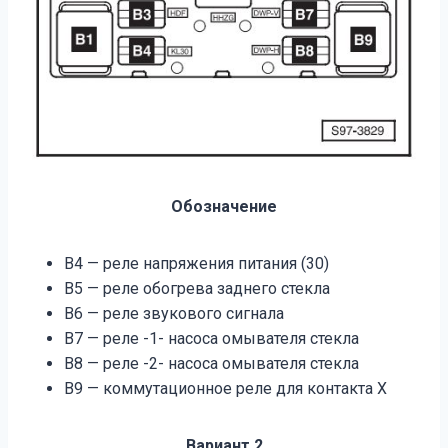
Обозначение
B4 — реле напряжения питания (30)
B5 — реле обогрева заднего стекла
B6 — реле звукового сигнала
B7 — реле -1- насоса омывателя стекла
B8 — реле -2- насоса омывателя стекла
B9 — кoммутaциoннoe рeлe для кoнтaктa X
Вариант 2