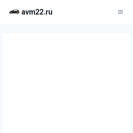
Перейти
avm22.ru
к
содержимому