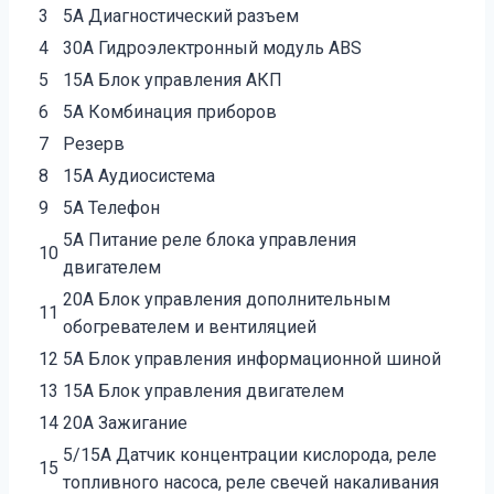
3
5А Диагностический разъем
4
30А Гидроэлектронный модуль ABS
5
15А Блок управления АКП
6
5А Комбинация приборов
7
Резерв
8
15А Аудиосистема
9
5А Телефон
5А Питание реле блока управления
10
двигателем
20А Блок управления дополнительным
11
обогревателем и вентиляцией
12
5А Блок управления информационной шиной
13
15А Блок управления двигателем
14
20А Зажигание
5/15А Датчик концентрации кислорода, реле
15
топливного насоса, реле свечей накаливания