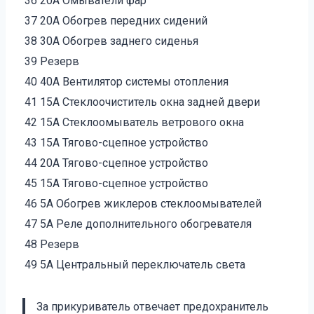
36
20А Омыватели фар
37
20А Обогрев передних сидений
38
30А Обогрев заднего сиденья
39
Резерв
40
40А Вентилятор системы отопления
41
15А Стеклоочиститель окна задней двери
42
15А Стеклоомыватель ветрового окна
43
15А Тягово-сцепное устройство
44
20А Тягово-сцепное устройство
45
15А Тягово-сцепное устройство
46
5А Обогрев жиклеров стеклоомывателей
47
5А Реле дополнительного обогревателя
48
Резерв
49
5А Центральный переключатель света
За прикуриватель отвечает предохранитель