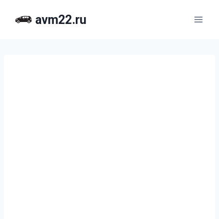
Перейти
avm22.ru
к
содержимому