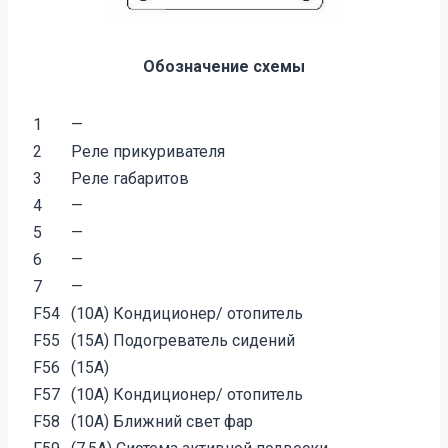
Обозначение схемы
1
—
2
Реле прикуривателя
3
Реле габаритов
4
—
5
—
6
—
7
—
F54
(10A) Кондиционер/ отопитель
F55
(15A) Подогреватель сидений
F56
(15A)
F57
(10A) Кондиционер/ отопитель
F58
(10A) Ближний свет фар