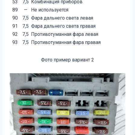
53
7,5
Комбинация приборов
89
—
Не используется
90
7,5
Фара дальнего света левая
91
7,5
Фара дальнего света правая
92
7,5
Противотуманная фара левая
93
7,5
Противотуманная фара правая
Фото пример вариант 2