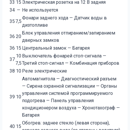
33
15
Электрическая розетка на 12 В задняя
34
—
Не используется
Фонари заднего хода — Датчик воды в
35
7,5
дизтопливе
Блок управления отпиранием/запиранием
36
20
дверных замков
36
15
Центральный замок — Батарея
10
Выключатель фонарей стоп-сигнала —
37
7,5
Третий стоп-сигнал — Комбинация приборов
38
10
Реле электрические
Автомагнитола — Диагностический разъем
— Сирена охранной сигнализации — Органы
управления системой программируемого
39
10
подогрева — Панель управления
кондиционером воздуха — Хронотахограф —
Батарея
Обогрев: заднее стекло (левая сторона),
40
15