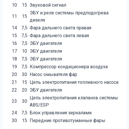
10
15
Звуковой сигнал
ЭБУ и реле системы предподогрева
11
15
дизеля
14
7,5
Фара дальнего света правая
15
7,5
Фара дальнего света левая
16
7,5
ЭБУ двигателя
17
10
ЭБУ двигателя
18
7,5
ЭБУ двигателя
19
7,5
Компрессор кондиционера воздуха
20
30
Насос омывателя фар
21
15
Цепь электропитания топливного насоса
22
20
ЭБУ двигателя
Цепь электропитания клапанов системы
23
30
АВS/ЕSР
24
7,5
Блок управления зеркалами
30
15
Передние противотуманные фары