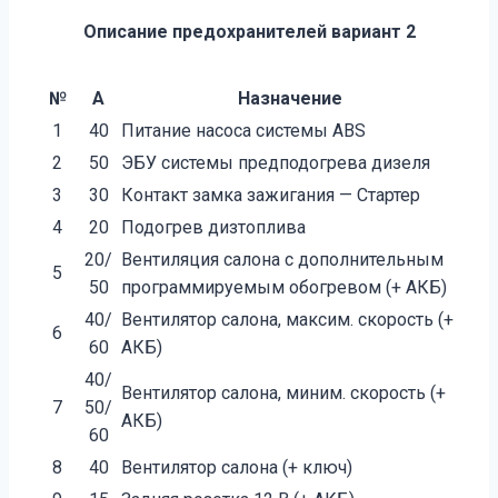
Описание предохранителей вариант 2
№
А
Назначение
1
40
Питание насоса системы ABS
2
50
ЭБУ системы предподогрева дизеля
3
30
Контакт замка зажигания — Стартер
4
20
Подогрев дизтоплива
20/
Вентиляция салона с дополнительным
5
50
программируемым обогревом (+ АКБ)
40/
Вентилятор салона, максим. скорость (+
6
60
АКБ)
40/
Вентилятор салона, миним. скорость (+
7
50/
АКБ)
60
8
40
Вентилятор салона (+ ключ)