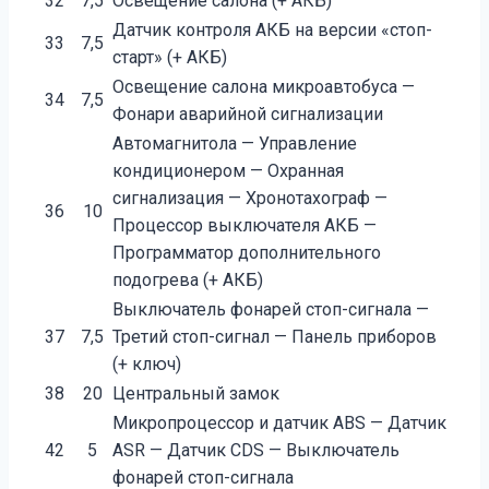
32
7,5
Освещение салона (+ АКБ)
Датчик контроля АКБ на версии «стоп-
33
7,5
старт» (+ АКБ)
Освещение салона микроавтобуса —
34
7,5
Фонари аварийной сигнализации
Автомагнитола — Управление
кондиционером — Охранная
сигнализация — Хронотахограф —
36
10
Процессор выключателя АКБ —
Программатор дополнительного
подогрева (+ АКБ)
Выключатель фонарей стоп-сигнала —
37
7,5
Третий стоп-сигнал — Панель приборов
(+ ключ)
38
20
Центральный замок
Микропроцессор и датчик ABS — Датчик
42
5
ASR — Датчик CDS — Выключатель
фонарей стоп-сигнала