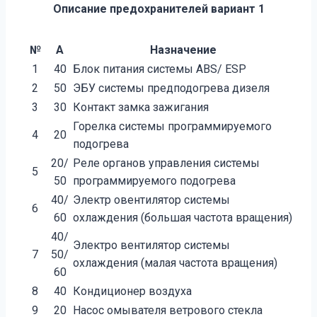
Описание предохранителей вариант 1
№
А
Назначение
1
40
Блок питания системы АВS/ ЕSР
2
50
ЭБУ системы предподогрева дизеля
3
30
Контакт замка зажигания
Горелка системы программируемого
4
20
подогрева
20/
Реле органов управления системы
5
50
программируемого подогрева
40/
Электр овентилятор системы
6
60
охлаждения (большая частота вращения)
40/
Электро вентилятор системы
7
50/
охлаждения (малая частота вращения)
60
8
40
Кондиционер воздуха
9
20
Насос омывателя ветрового стекла