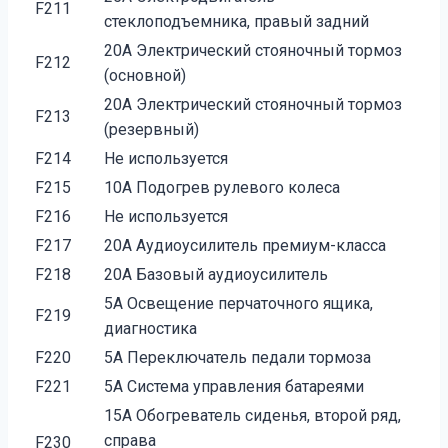
F211
стеклоподъемника, правый задний
20A Электрический стояночный тормоз
F212
(основной)
20A Электрический стояночный тормоз
F213
(резервный)
F214
Не используется
F215
10A Подогрев рулевого колеса
F216
Не используется
F217
20A Аудиоусилитель премиум-класса
F218
20A Базовый аудиоусилитель
5A Освещение перчаточного ящика,
F219
диагностика
F220
5A Переключатель педали тормоза
F221
5A Система управления батареями
15A Обогреватель сиденья, второй ряд,
справа
F230