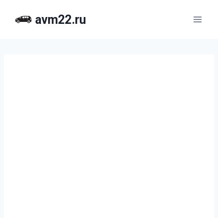
Перейти
avm22.ru
к
содержимому