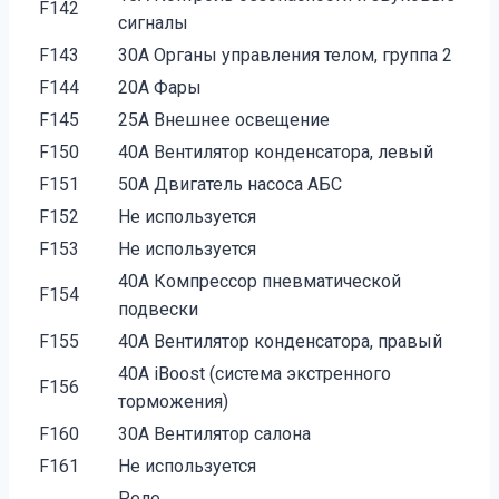
F142
сигналы
F143
30A Органы управления телом, группа 2
F144
20A Фары
F145
25A Внешнее освещение
F150
40A Вентилятор конденсатора, левый
F151
50A Двигатель насоса АБС
F152
Не используется
F153
Не используется
40A Компрессор пневматической
F154
подвески
F155
40A Вентилятор конденсатора, правый
40A iBoost (система экстренного
F156
торможения)
F160
30A Вентилятор салона
F161
Не используется
Реле