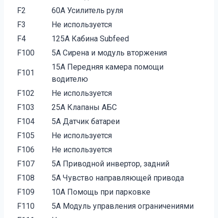
F2
60A Усилитель руля
F3
Не используется
F4
125A Кабина Subfeed
F100
5A Сирена и модуль вторжения
15A Передняя камера помощи
F101
водителю
F102
Не используется
F103
25A Клапаны АБС
F104
5A Датчик батареи
F105
Не используется
F106
Не используется
F107
5A Приводной инвертор, задний
F108
5A Чувство направляющей привода
F109
10A Помощь при парковке
F110
5A Модуль управления ограничениями