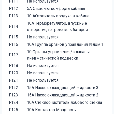
F111
Не используется
F112
5A Системы комфорта кабины
F113
10 AОтопитель воздуха в кабине
10A Терморегулятор, впускные
F114
отверстия, нагреватель батареи
F115
Не используется
F116
10A Группа органов управления телом 1
10 Органы управления/ клапаны
F117
пневматической подвески
F118
Не используется
F120
Не используется
F121
Не используется
F122
15A Насос охлаждающей жидкости 3
F123
15A Насос охлаждающей жидкости 2
F124
10A Стеклоочиститель лобового стекла
F125
10A Контактор Мощность