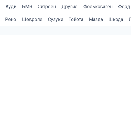
Ауди
БМВ
Cитроен
Другие
Фольксваген
Форд
Рено
Шевроле
Сузуки
Тойота
Мазда
Шкода