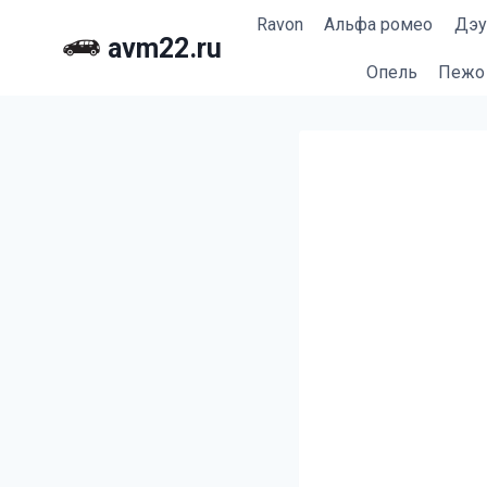
Перейти
Ravon
Альфа ромео
Дэу
к
avm22.ru
содержимому
Опель
Пежо