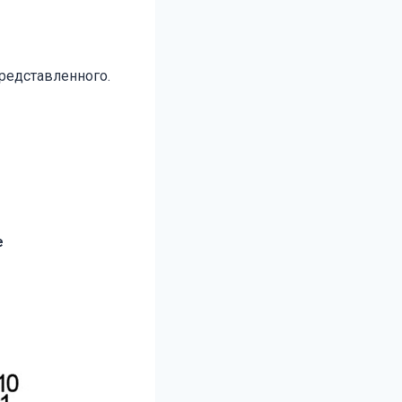
редставленного.
е