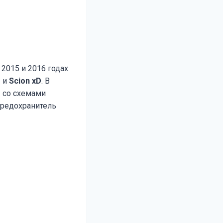
 2015 и 2016 годах
r
и
Scion xD
. В
2 со схемами
предохранитель