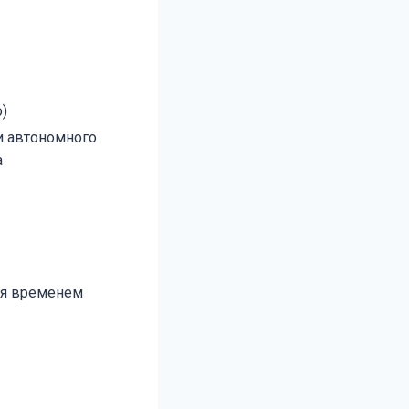
)
и автономного
а
ия временем