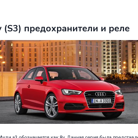
v (S3) предохранители и реле
Ауди а3 обозначается как 8v. Данная серия была представле