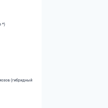
 *)
мозов (гибридный