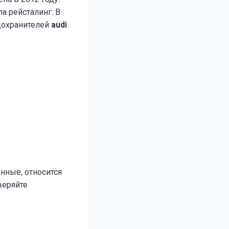
ла рейсталинг. В
дохранителей
audi
нные, относится
веряйте