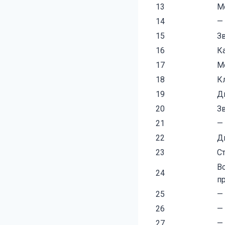
13
М
14
—
15
З
16
Ка
17
М
18
К
19
Д
20
З
21
—
22
Д
23
С
В
24
пр
25
—
26
—
27
—