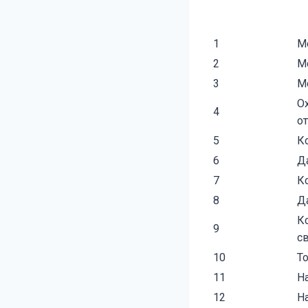
1
М
2
М
3
М
О
4
от
5
К
6
Д
7
К
8
Д
К
9
с
10
Т
11
Н
12
Н