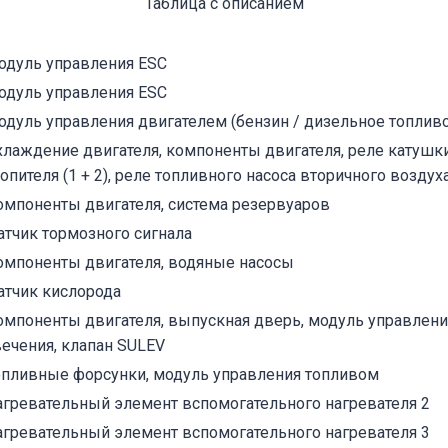
Таблица с описанием
одуль управления ESC
одуль управления ESC
одуль управления двигателем (бензин / дизельное топливо
хлаждение двигателя, компоненты двигателя, реле катушк
опителя (1 + 2), реле топливного насоса вторичного воздух
омпоненты двигателя, система резервуаров
атчик тормозного сигнала
омпоненты двигателя, водяные насосы
атчик кислорода
омпоненты двигателя, выпускная дверь, модуль управлен
вечения, клапан SULEV
опливные форсунки, модуль управления топливом
агревательный элемент вспомогательного нагревателя 2
агревательный элемент вспомогательного нагревателя 3