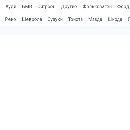
Ауди
БМВ
Cитроен
Другие
Фольксваген
Форд
Рено
Шевроле
Сузуки
Тойота
Мазда
Шкода