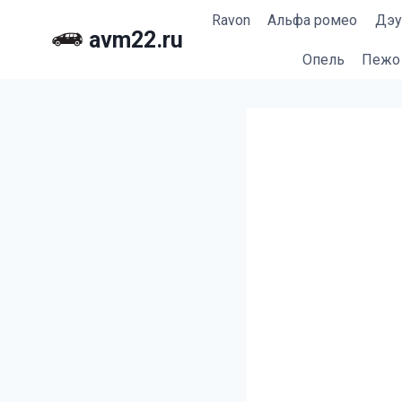
Перейти
Ravon
Альфа ромео
Дэу
к
avm22.ru
содержимому
Опель
Пежо