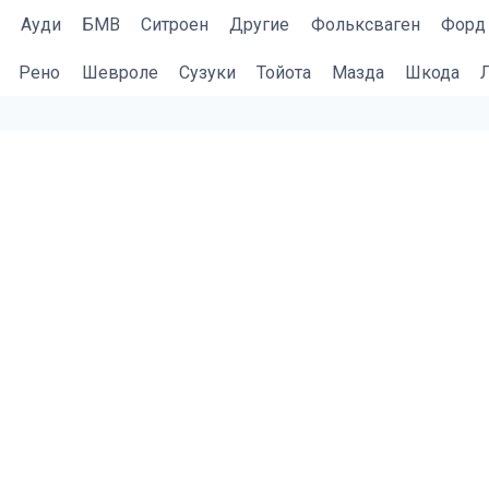
Ауди
БМВ
Cитроен
Другие
Фольксваген
Форд
Рено
Шевроле
Сузуки
Тойота
Мазда
Шкода