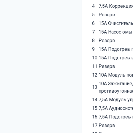
4
7,5А Коррекция
5
Резерв
6
15А Очиститель
7
15А Насос омы
8
Резерв
9
15А Подогрев 
10
15А Подогрев 
11
Резерв
12
10А Модуль по
10А Зажигание,
13
противоугонная
14
7,5А Модуль уп
15
7,5А Аудиосис
16
7,5А Подогрев 
17
Резерв