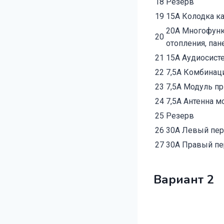
18
Резерв
19
15А Колодка к
20А Многофунк
20
отопления, па
21
15А Аудиосисте
22
7,5А Комбинац
23
7,5А Модуль п
24
7,5А Антенна м
25
Резерв
26
30А Левый пер
27
30А Правый пе
Вариант 2