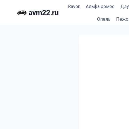
Перейти
Ravon
Альфа ромео
Дэу
к
avm22.ru
содержимому
Опель
Пежо