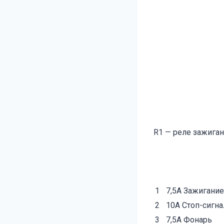
R1 — реле зажига
1
7,5А Зажигание
2
10А Стоп-сигн
3
7,5А Фонарь