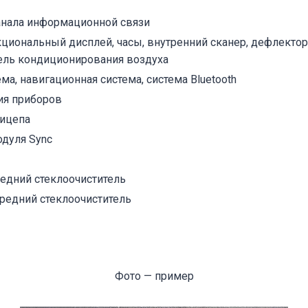
анала информационной связи
циональный дисплей, часы, внутренний сканер, дефлекто
нель кондиционирования воздуха
ма, навигационная система, система Bluetooth
ия приборов
рицепа
одуля Sync
едний стеклоочиститель
редний стеклоочиститель
Фото — пример