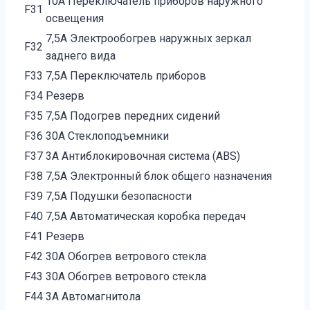
10А Переключатель приборов наружного
F31
освещения
7,5А Электрообогрев наружных зеркал
F32
заднего вида
F33
7,5А Переключатель приборов
F34
Резерв
F35
7,5А Подогрев передних сидений
F36
30А Стеклоподъемники
F37
3А Антиблокировочная система (ABS)
F38
7,5А Электронный блок общего назначения
F39
7,5А Подушки безопасности
F40
7,5А Автоматическая коробка передач
F41
Резерв
F42
30А Обогрев ветрового стекла
F43
30А Обогрев ветрового стекла
F44
3А Автомагнитола