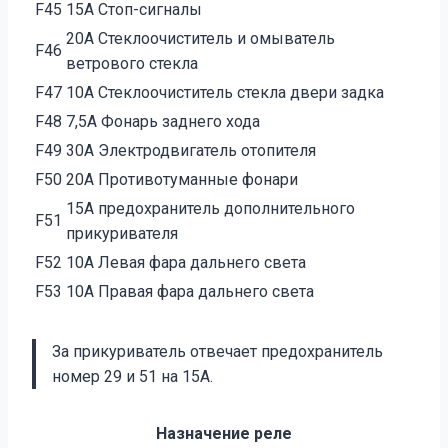
F45
15А Стоп-сигналы
20А Стеклоочиститель и омыватель
F46
ветрового стекла
F47
10А Стеклоочиститель стекла двери задка
F48
7,5А Фонарь заднего хода
F49
30А Электродвигатель отопителя
F50
20А Противотуманные фонари
15А предохранитель дополнительного
F51
прикуривателя
F52
10А Левая фара дальнего света
F53
10А Правая фара дальнего света
За прикуриватель отвечает предохранитель
номер 29 и 51 на 15А.
Назначение реле