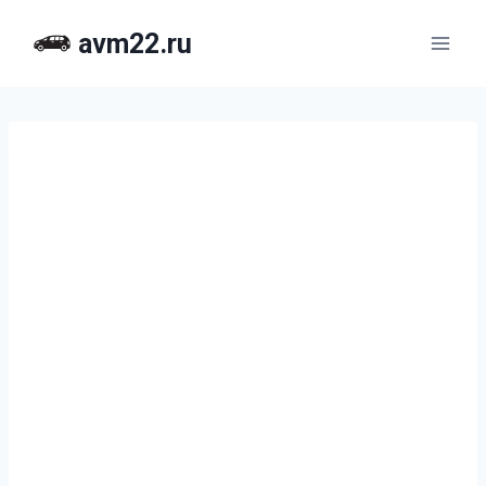
Перейти
avm22.ru
к
содержимому