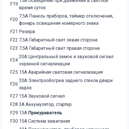
15А Освещение при движении в светлое
F19
время суток
7,5А Панель приборов, таймер отключения,
F20
фонарь освещения номерного знака
F21
Резерв
F22
7,5А Габаритный свет левая сторона
F23
7,5А Габаритный свет правая сторона
20А Центральный замок и звуковой сигнал
F24
охранной сигнализации
F25
15А Аварийная световая сигнализация
20А Электрообогрев заднего стекла двери
F26
задка
F27
15А Звуковой сигнал
F28
3А Аккумулятор, стартер
F29
15А
Прикуриватель
F30
15А Система зажигания