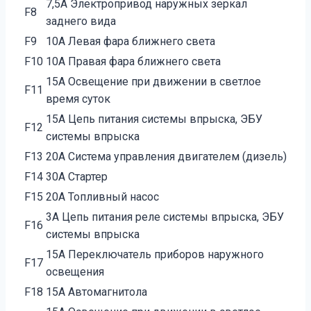
7,5А Электропривод наружных зеркал
F8
заднего вида
F9
10А Левая фара ближнего света
F10
10А Правая фара ближнего света
15А Освещение при движении в светлое
F11
время суток
15А Цепь питания системы впрыска, ЭБУ
F12
системы впрыска
F13
20А Система управления двигателем (дизель)
F14
30А Стартер
F15
20А Топливный насос
3А Цепь питания реле системы впрыска, ЭБУ
F16
системы впрыска
15А Переключатель приборов наружного
F17
освещения
F18
15А Автомагнитола