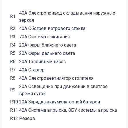
40А Электропривод складывания наружных
R1
зеркал
R2
40А Обогрев ветрового стекла
R3
70А Система зажигания
R4
20А Фары ближнего света
R5
20А Фары дальнего света
R6
20А Топливный насос
R7
40А Стартер
R8
40А Электровентилятор отопителя
20А Освещение при движении в светлое
R9
время суток
R10
20А Зарядка аккумуляторной батареи
R11
40А Система впрыска, ЭБУ системы впрыска
R12
Резерв