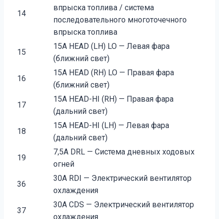
впрыска топлива / система
14
последовательного многоточечного
впрыска топлива
15A HEAD (LH) LO — Левая фара
15
(ближний свет)
15A HEAD (RH) LO — Правая фара
16
(ближний свет)
15A HEAD-HI (RH) — Правая фара
17
(дальний свет)
15A HEAD-HI (LH) — Левая фара
18
(дальний свет)
7,5A DRL — Система дневных ходовых
19
огней
30A RDI — Электрический вентилятор
36
охлаждения
30A CDS — Электрический вентилятор
37
охлаждения