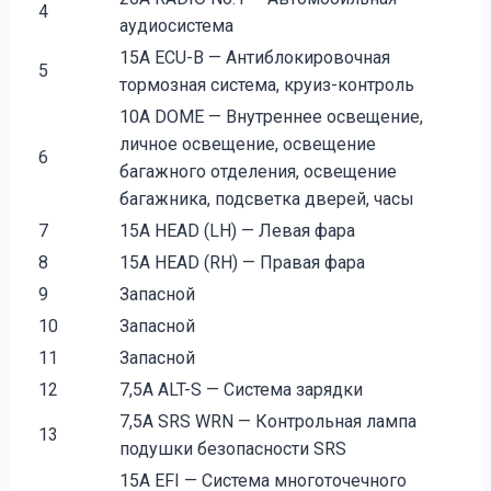
4
аудиосистема
15A ECU-B — Антиблокировочная
5
тормозная система, круиз-контроль
10A DOME — Внутреннее освещение,
личное освещение, освещение
6
багажного отделения, освещение
багажника, подсветка дверей, часы
7
15A HEAD (LH) — Левая фара
8
15A HEAD (RH) — Правая фара
9
Запасной
10
Запасной
11
Запасной
12
7,5A ALT-S — Система зарядки
7,5A SRS WRN — Контрольная лампа
13
подушки безопасности SRS
15A EFI — Система многоточечного