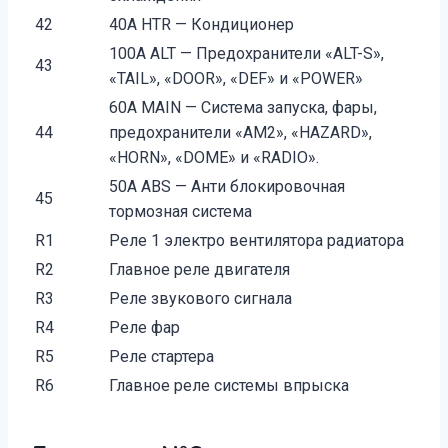
42
40A HTR — Кондиционер
100A ALT — Предохранители «ALT-S»,
43
«TAIL», «DOOR», «DEF» и «POWER»
60A MAIN — Система запуска, фары,
44
предохранители «AM2», «HAZARD»,
«HORN», «DOME» и «RADIO».
50A ABS — Анти блокировочная
45
тормозная система
R1
Реле 1 электро вентилятора радиатора
R2
Главное реле двигателя
R3
Реле звукового сигнала
R4
Реле фар
R5
Реле стартера
R6
Главное реле системы впрыска