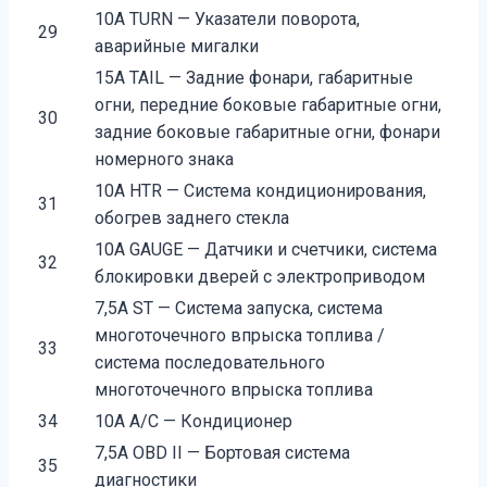
10A TURN — Указатели поворота,
29
аварийные мигалки
15A TAIL — Задние фонари, габаритные
огни, передние боковые габаритные огни,
30
задние боковые габаритные огни, фонари
номерного знака
10A HTR — Система кондиционирования,
31
обогрев заднего стекла
10A GAUGE — Датчики и счетчики, система
32
блокировки дверей с электроприводом
7,5A ST — Система запуска, система
многоточечного впрыска топлива /
33
система последовательного
многоточечного впрыска топлива
34
10A A/C — Кондиционер
7,5A OBD II — Бортовая система
35
диагностики