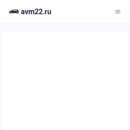
Перейти
avm22.ru
к
содержимому