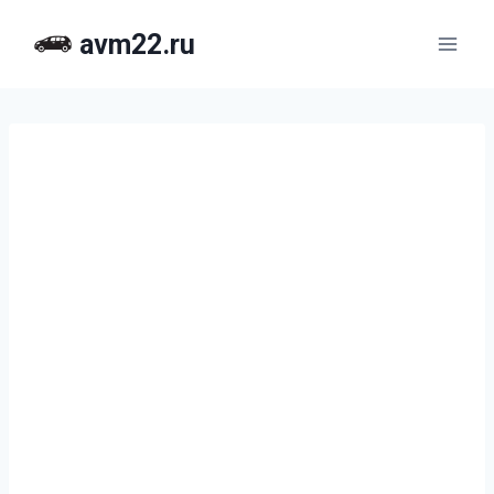
Перейти
avm22.ru
к
содержимому