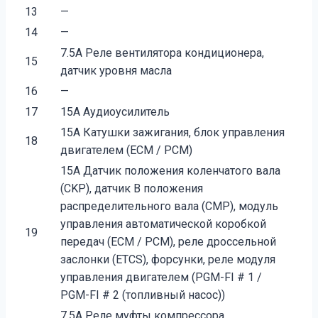
13
—
14
—
7.5A Реле вентилятора кондиционера,
15
датчик уровня масла
16
—
17
15A Аудиоусилитель
15A Катушки зажигания, блок управления
18
двигателем (ECM / PCM)
15A Датчик положения коленчатого вала
(CKP), датчик B положения
распределительного вала (CMP), модуль
управления автоматической коробкой
19
передач (ECM / PCM), реле дроссельной
заслонки (ETCS), форсунки, реле модуля
управления двигателем (PGM-FI # 1 /
PGM-FI # 2 (топливный насос))
7.5A Реле муфты компрессора