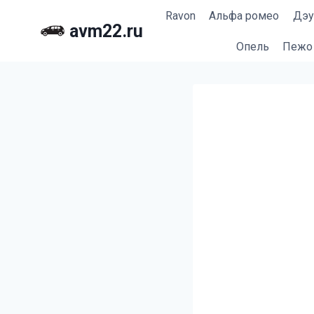
Перейти
Ravon
Альфа ромео
Дэу
к
avm22.ru
содержимому
Опель
Пежо