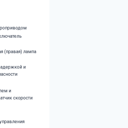
ктроприводом
ыключатель
я (правая) лампа
задержкой и
пасности
лем и
датчик скорости
 управления