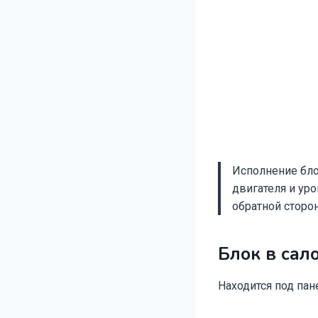
Исполнение бло
двигателя и ур
обратной сторо
Блок в сал
Находится под па