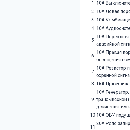
1
10А Выключате
2
10А Левая пер
3
10А Комбинаци
4
10А Аудиосист
10А Переключа
5
аварийной сиг
10А Правая пер
6
освещения ном
10А Резистор 
7
охранной сигна
8
15А Прикурива
10А Генератор,
9
трансмиссией (
движения, вык
10
10А ЭБУ подуш
20А Репе запир
11