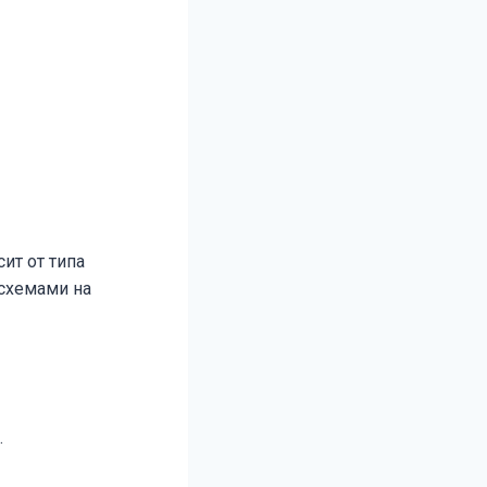
ит от типа
 схемами на
.