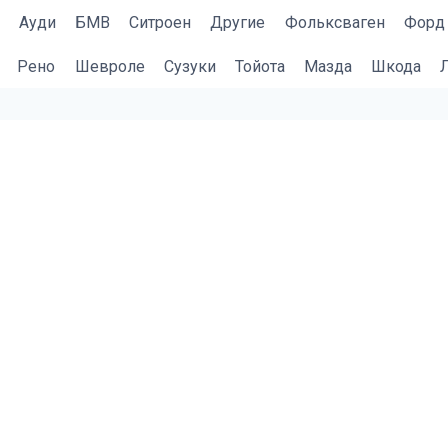
Ауди
БМВ
Cитроен
Другие
Фольксваген
Форд
Рено
Шевроле
Сузуки
Тойота
Мазда
Шкода