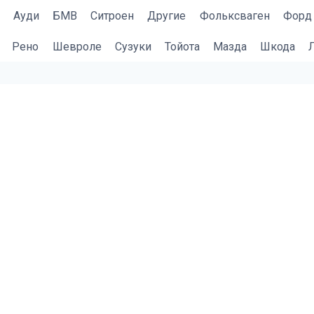
Ауди
БМВ
Cитроен
Другие
Фольксваген
Форд
Рено
Шевроле
Сузуки
Тойота
Мазда
Шкода