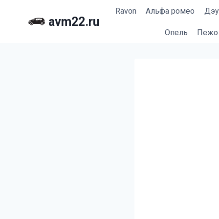
Перейти
Ravon
Альфа ромео
Дэу
к
avm22.ru
содержимому
Опель
Пежо