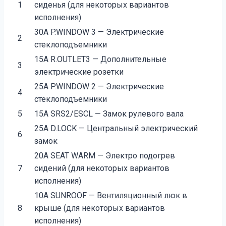
1
сиденья (для некоторых вариантов
исполнения)
30А P.WINDOW 3 — Электрические
2
стеклоподъемники
15А R.OUTLET3 — Дополнительные
3
электрические розетки
25А P.WINDOW 2 — Электрические
4
стеклоподъемники
5
15А SRS2/ESCL — Замок рулевого вала
25А D.LOCK — Центральный электрический
6
замок
20А SEAT WARM — Электро подогрев
7
сидений (для некоторых вариантов
исполнения)
10А SUNROOF — Вентиляционный люк в
8
крыше (для некоторых вариантов
исполнения)