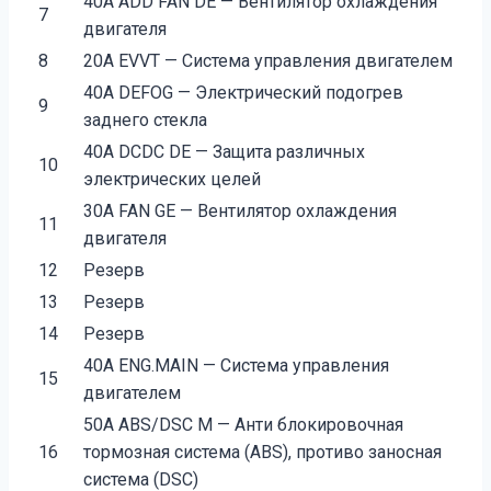
40А ADD FAN DE — Вентилятор охлаждения
7
двигателя
8
20А EVVT — Система управления двигателем
40А DEFOG — Электрический подогрев
9
заднего стекла
40А DCDC DE — Защита различных
10
электрических целей
30А FAN GE — Вентилятор охлаждения
11
двигателя
12
Резерв
13
Резерв
14
Резерв
40А ENG.MAIN — Система управления
15
двигателем
50А ABS/DSC M — Анти блокировочная
16
тормозная система (ABS), противо заносная
система (DSC)