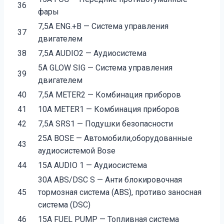
36
фары
7,5А ENG.+B — Система управления
37
двигателем
38
7,5А AUDIO2 — Аудиосистема
5А GLOW SIG — Система управления
39
двигателем
40
7,5А METER2 — Комбинация приборов
41
10А METER1 — Комбинация приборов
42
7,5А SRS1 — Подушки безопасности
25А BOSE — Автомобили,оборудованные
43
аудиосистемой Bose
44
15А AUDIO 1 — Аудиосистема
30А ABS/DSC S — Анти блокировочная
45
тормозная система (ABS), противо заносная
система (DSC)
46
15А FUEL PUMP — Топливная система