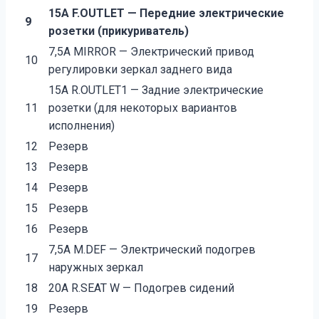
15А F.OUTLET — Передние электрические
9
розетки (прикуриватель)
7,5А MIRROR — Электрический привод
10
регулировки зеркал заднего вида
15А R.OUTLET1 — Задние электрические
11
розетки (для некоторых вариантов
исполнения)
12
Резерв
13
Резерв
14
Резерв
15
Резерв
16
Резерв
7,5А M.DEF — Электрический подогрев
17
наружных зеркал
18
20А R.SEAT W — Подогрев сидений
19
Резерв