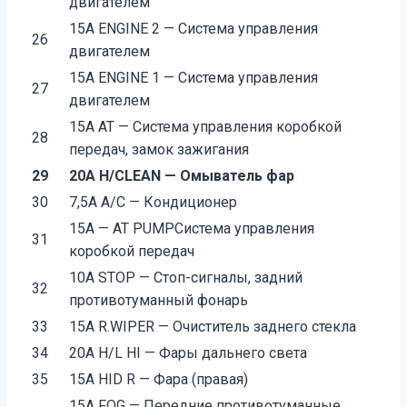
двигателем
15А ENGINE 2 — Система управления
26
двигателем
15А ENGINE 1 — Система управления
27
двигателем
15А AT — Система управления коробкой
28
передач, замок зажигания
29
20А H/CLEAN — Омыватель фар
30
7,5А А/С — Кондиционер
15А — AT PUMPСистема управления
31
коробкой передач
10А STOP — Стоп-сигналы, задний
32
противотуманный фонарь
33
15А R.WIPER — Очиститель заднего стекла
34
20А H/L HI — Фары дальнего света
35
15А HID R — Фара (правая)
15А FOG — Передние противотуманные