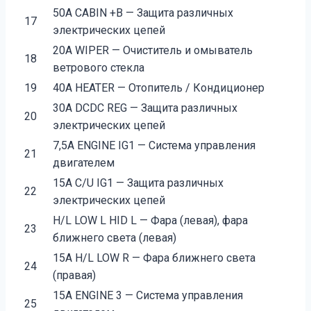
50А CABIN +B — Защита различных
17
электрических цепей
20А WIPER — Очиститель и омыватель
18
ветрового стекла
19
40А HEATER — Отопитель / Кондиционер
30А DCDC REG — Защита различных
20
электрических цепей
7,5А ENGINE IG1 — Система управления
21
двигателем
15А C/U IG1 — Защита различных
22
электрических цепей
H/L LOW L HID L — Фара (левая), фара
23
ближнего света (левая)
15А H/L LOW R — Фара ближнего света
24
(правая)
15А ENGINE 3 — Система управления
25