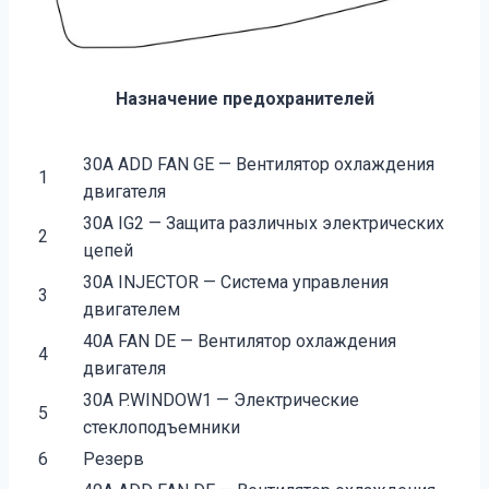
Назначение предохранителей
30А ADD FAN GE — Вентилятор охлаждения
1
двигателя
30А IG2 — Защита различных электрических
2
цепей
30А INJECTOR — Система управления
3
двигателем
40А FAN DE — Вентилятор охлаждения
4
двигателя
30А P.WINDOW1 — Электрические
5
стеклоподъемники
6
Резерв