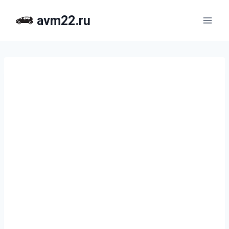
Перейти
avm22.ru
к
содержимому