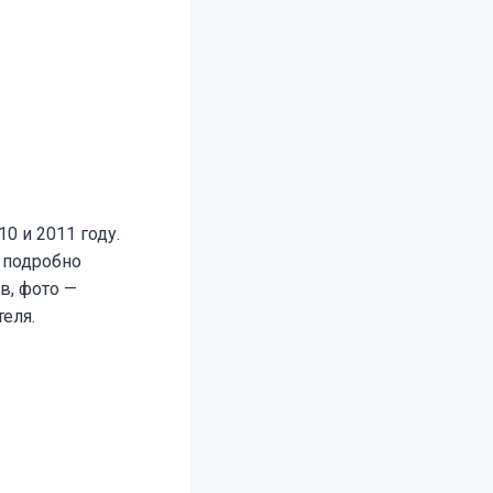
10 и 2011 году.
 подробно
в, фото —
еля.