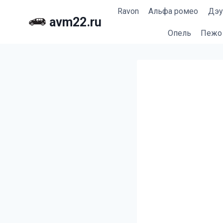
Перейти
Ravon
Альфа ромео
Дэу
к
avm22.ru
содержимому
Опель
Пежо