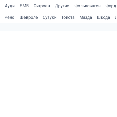
Ауди
БМВ
Cитроен
Другие
Фольксваген
Форд
Рено
Шевроле
Сузуки
Тойота
Мазда
Шкода