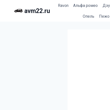
Перейти
Ravon
Альфа ромео
Дэу
к
avm22.ru
содержимому
Опель
Пежо