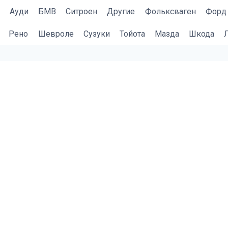
Ауди
БМВ
Cитроен
Другие
Фольксваген
Форд
Рено
Шевроле
Сузуки
Тойота
Мазда
Шкода