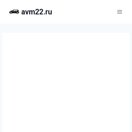
Перейти
avm22.ru
к
содержимому