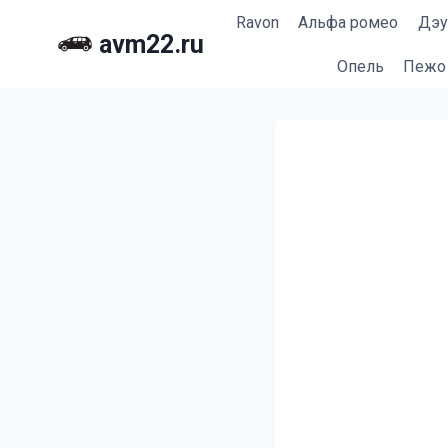
Перейти
Ravon
Альфа ромео
Дэу
к
avm22.ru
содержимому
Опель
Пежо