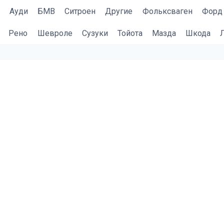
Ауди
БМВ
Cитроен
Другие
Фольксваген
Форд
Рено
Шевроле
Сузуки
Тойота
Мазда
Шкода