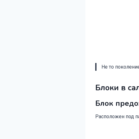
Не то поколение
Блоки в са
Блок предо
Расположен под п