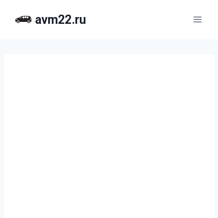
Перейти
avm22.ru
к
содержимому