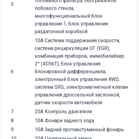
топливного фильтра, обогреватель
5
лобового стекла,
многофункциональный блок
управления 1, блок управления
раздаточной коробкой
10А Система поддержания скорости,
система рециркуляции ОГ (EGR),
комбинация приборов, иммобилайзер
2^ (4D56T), блок управления
6
блокировкой дифференциала,
электронный блок управления 4WD,
система SRS, электромагнитный клапан
управления дроссельной заслонкой,
датчик скорости автомобиля
7
20А Контроль двигателя
8
10А Фонари заднего хода
9
10А Задний противотуманный фонарь
10
20А Центральный замок