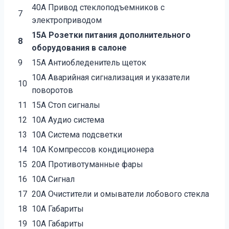
40А Привод стеклоподъемников с
7
электроприводом
15А Розетки питания дополнительного
8
оборудования в салоне
9
15А Антиобледенитель щеток
10А Аварийная сигнализация и указатели
10
поворотов
11
15А Стоп сигналы
12
10А Аудио система
13
10А Система подсветки
14
10А Компрессов кондиционера
15
20А Противотуманные фары
16
10А Сигнал
17
20А Очистители и омыватели лобового стекла
18
10А Габариты
19
10А Габариты