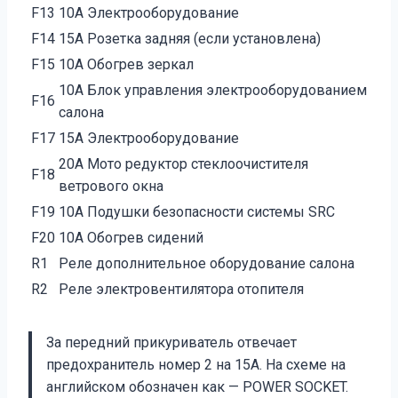
F13
10А Электрооборудование
F14
15А Розетка задняя (если установлена)
F15
10А Обогрев зеркал
10А Блок управления электрооборудованием
F16
салона
F17
15А Электрооборудование
20А Мото редуктор стеклоочистителя
F18
ветрового окна
F19
10А Подушки безопасности системы SRC
F20
10А Обогрев сидений
R1
Реле дополнительное оборудование салона
R2
Реле электровентилятора отопителя
За передний прикуриватель отвечает
предохранитель номер 2 на 15А. На схеме на
английском обозначен как — POWER SOCKET.