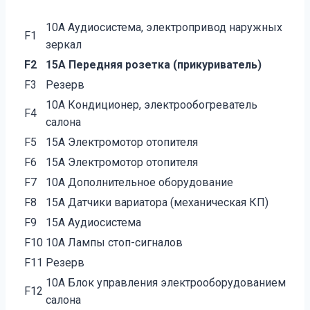
10А Аудиосистема, электропривод наружных
F1
зеркал
F2
15А Передняя розетка (прикуриватель)
F3
Резерв
10А Кондиционер, электрообогреватель
F4
салона
F5
15А Электромотор отопителя
F6
15А Электромотор отопителя
F7
10А Дополнительное оборудование
F8
15А Датчики вариатора (механическая КП)
F9
15А Аудиосистема
F10
10А Лампы стоп-сигналов
F11
Резерв
10А Блок управления электрооборудованием
F12
салона