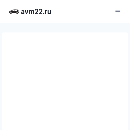
Перейти
avm22.ru
к
содержимому