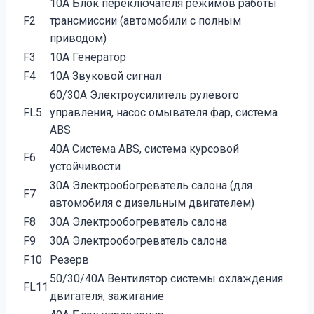
10А Блок переключателя режимов работы
F2
трансмиссии (автомобили с полным
приводом)
F3
10А Генератор
F4
10А Звуковой сигнал
60/30A Электроусилитель рулевого
FL5
управления, насос омывателя фар, система
ABS
40А Система ABS, система курсовой
F6
устойчивости
30А Электрообогреватель салона (для
F7
автомобиля с дизельным двигателем)
F8
30А Электрообогреватель салона
F9
30А Электрообогреватель салона
F10
Резерв
50/30/40A Вентилятор системы охлаждения
FL11
двигателя, зажигание