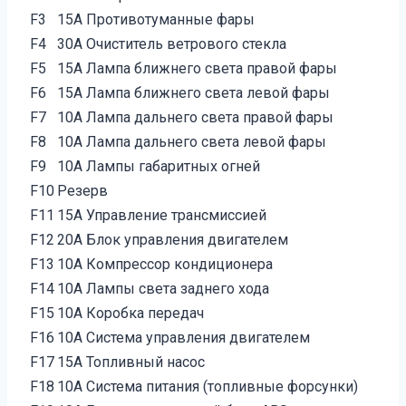
F3
15А Противотуманные фары
F4
30А Очиститель ветрового стекла
F5
15А Лампа ближнего света правой фары
F6
15А Лампа ближнего света левой фары
F7
10А Лампа дальнего света правой фары
F8
10А Лампа дальнего света левой фары
F9
10А Лампы габаритных огней
F10
Резерв
F11
15А Управление трансмиссией
F12
20А Блок управления двигателем
F13
10А Компрессор кондиционера
F14
10А Лампы света заднего хода
F15
10А Коробка передач
F16
10А Система управления двигателем
F17
15А Топливный насос
F18
10А Система питания (топливные форсунки)